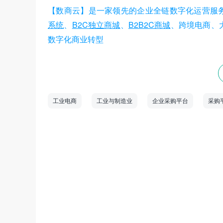
【数商云】是一家领先的企业全链数字化运营服
系统
、
B2C独立商城
、
B2B2C商城
、跨境电商、
数字化商业转型
工业电商
工业与制造业
企业采购平台
采购
数商云是一家全链数字化运营服务商，专注于
道商等管理系统，B2B/S2B/S2C/B2B2
——生产运营——销售市场”端到端的全链
和新技术为企业创造商业数字化价值。