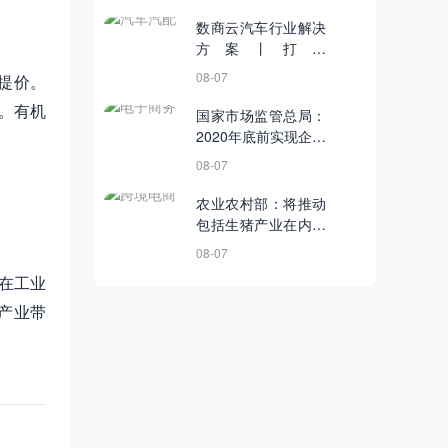
数商云汽车行业解决
方案丨打造
B2B2C+O2O集成化
08-07
提价。
汽车服务平台
。有机
国家市场监管总局：
2020年底前实现企业
开办全程网上办理丨
08-07
7月23日【电商简
讯】
农业农村部：将推动
包括生猪产业在内的
畜牧业转型升级丨10
08-07
月16日【电商简讯】
在工业
产业带