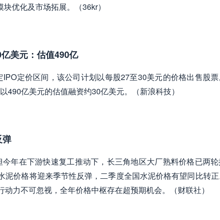
块优化及市场拓展。（36kr）
0亿美元：估值490亿
定IPO定价区间，该公司计划以每股27至30美元的价格出售股
490亿美元的估值融资约30亿美元。（新浪科技）
反弹
但今年在下游快速复工推动下，长三角地区大厂熟料价格已两轮
水泥价格将迎来季节性反弹，二季度全国水泥价格有望同比转正
上行动力不可忽视，全年价格中枢存在超预期机会。（财联社）