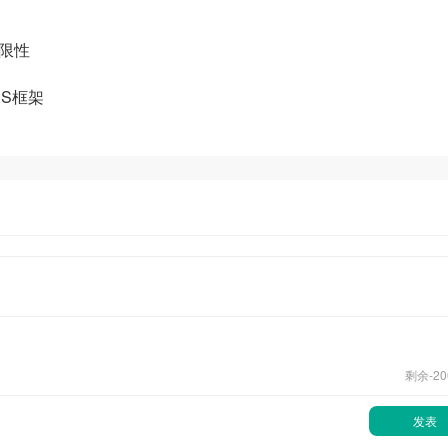
局限性
的JS框架
剩余-
20
发表