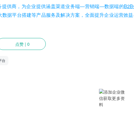
务提供商，为企业提供涵盖渠道业务端—营销端—数据端的
B2
大数据平台搭建等产品服务及解决方案，全面提升企业运营效益
点赞
|
0
平台
提供SCM/企业采购/DMS经销商/渠
B/B2B2C/B2C等电商系统，从“供应链
数字化产品和方案，致力于通过数字化
添加企业微信获取更多资料