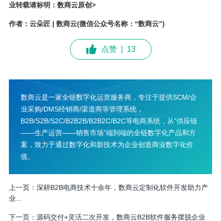
业转载请标明：数商云原创>
作者：云朵匠 | 数商云(微信公众号名称：“数商云”)
点赞
|
13
数商云是一家全链数字化运营服务商，专注于提供SCM/企
业采购/DMS经销商/渠道商等管理系统，
B2B/S2B/S2C/B2B2B/B2B2C/B2C等电商系统，从“供应链
——生产运营——销售市场”端到端的全链数字化产品和方
案，致力于通过数字化和新技术为企业创造商业数字化价
值。
上一页：
深耕B2B电商技术十余年，数商云定制化软件开发助力产
业...
下一页：
源码交付+灵活二次开发，数商云B2B软件服务摆脱企业