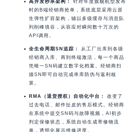
高并发秒杀架构：
针对年度旗舰机型发布
时的B端经销商抢单，系统底层采用云原
生弹性扩容架构，辅以多级缓存与消息队
列削峰填谷，从容应对瞬间数十万次的
API调用。
全生命周期SN追踪：
从工厂出库到各级
经销商入库、再到终端激活，每一个商品
凭唯一SN码建立数字化档案。经销商扫
描SN即可自动完成串库防伪与返利核
算。
RMA（退货授权）自动化中台：
改变了
过去电话、邮件扯皮的售后模式。经销商
在系统中提交SN码与故障视频，AI初步
判定保修状态，系统自动生成寄修物流
单，透明化展示维修进度。