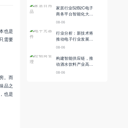
家居行业S2B2C电子
商务平台智能化大数
据，助力企业改善运
08-06
营策略
本也是
行业分析：新技术将
只需要
推动电子行业发展，
产业合作成重要发展
08-06
方向
构建智能供应链，推
动酒水饮料产业高质
量发展！经销商管理
08-06
系统的力量不可忽视
房。而
味品之
，也是