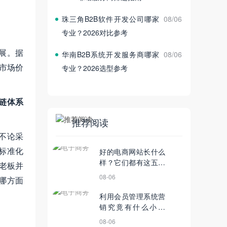
珠三角B2B软件开发公司哪家
08/06
专业？2026对比参考
展。据
华南B2B系统开发服务商哪家
08/06
市场价
专业？2026选型参考
链体系
推荐阅读
不论采
标准化
好的电商网站长什么
样？它们都有这五个
老板并
共同点
08-06
哪方面
利用会员管理系统营
销究竟有什么小妙
招？
08-06