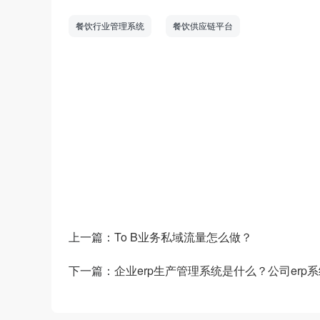
餐饮行业管理系统
餐饮供应链平台
数商云是一家全链数字化运营服务商，专注于
道商等管理系统，B2B/S2B/S2C/B2B2
——生产运营——销售市场”端到端的全链
和新技术为企业创造商业数字化价值。
上一篇：
To B业务私域流量怎么做？
下一篇：
企业erp生产管理系统是什么？公司erp