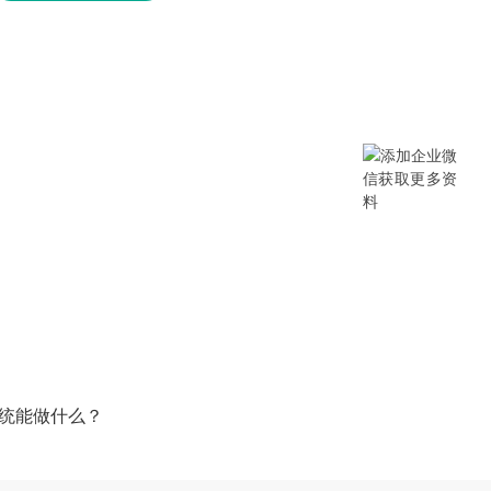
提供SCM/企业采购/DMS经销商/渠
B/B2B2C/B2C等电商系统，从“供应链
数字化产品和方案，致力于通过数字化
添加企业微信获取更多资料
系统能做什么？