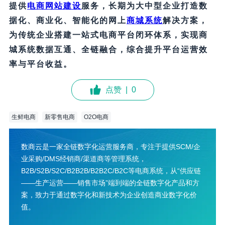
提供
电商网站建设
服务，长期为大中型企业打造数
据化、商业化、智能化的
网上
商城系统
解决方案，
为传统企业搭建一站式电商平台闭环体系，实现商
城系统数据互通、全链融合，综合提升平台运营效
率与平台收益。
点赞
|
0
生鲜电商
新零售电商
O2O电商
数商云是一家全链数字化运营服务商，专注于提供SCM/企
业采购/DMS经销商/渠道商等管理系统，
B2B/S2B/S2C/B2B2B/B2B2C/B2C等电商系统，从“供应链
——生产运营——销售市场”端到端的全链数字化产品和方
案，致力于通过数字化和新技术为企业创造商业数字化价
值。