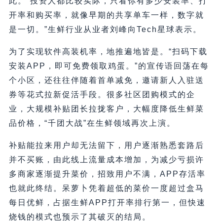
此。“投资人都比较实际，只看你有多少安装率、打
开率和购买率，就像早期的共享单车一样，数字就
是一切。”生鲜行业从业者刘峰向Tech星球表示。
为了实现软件高装机率，地推遍地皆是。“扫码下载
安装APP，即可免费领取鸡蛋。”的宣传语回荡在每
个小区，还往往伴随着首单减免，邀请新人入驻送
券等花式拉新促活手段。很多社区团购模式的企
业，大规模补贴团长拉拢客户，大幅度降低生鲜菜
品价格，“千团大战”在生鲜领域再次上演。
补贴能拉来用户却无法留下，用户逐渐熟悉套路后
并不买账，由此线上流量成本增加，为减少亏损许
多商家逐渐提升菜价，招致用户不满，APP存活率
也就此终结。呆萝卜凭着超低的菜价一度超过盒马
每日优鲜，占据生鲜APP打开率排行第一，但快速
烧钱的模式也预示了其破灭的结局。