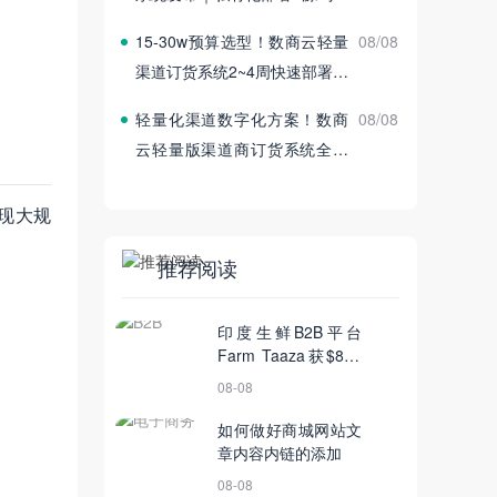
付
15‑30w预算选型！数商云轻量
08/08
渠道订货系统2~4周快速部署上
线
轻量化渠道数字化方案！数商
08/08
云轻量版渠道商订货系统全新
发布
现大规
推荐阅读
印度生鲜B2B平台
Farm Taaza获$800
万A轮融资
08-08
如何做好商城网站文
章内容内链的添加
08-08