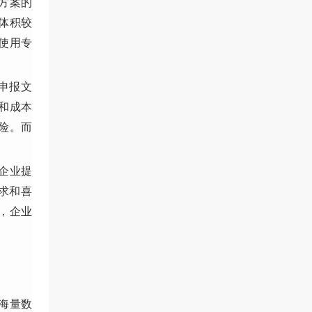
方案的
体积较
使用专
申报文
和成本
险。而
企业提
求和喜
，企业
海量数