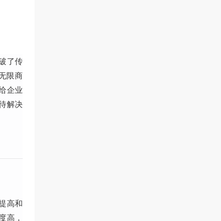
破了传
无限商
给企业
待解决
提高和
度高，