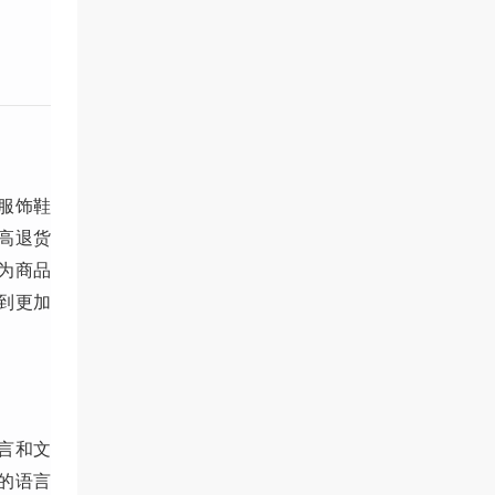
服饰鞋
高退货
为商品
到更加
言和文
的语言