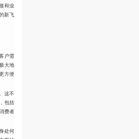
接和业
的新飞
客户需
极大地
更方便
。这不
，包括
同消费者
身处何