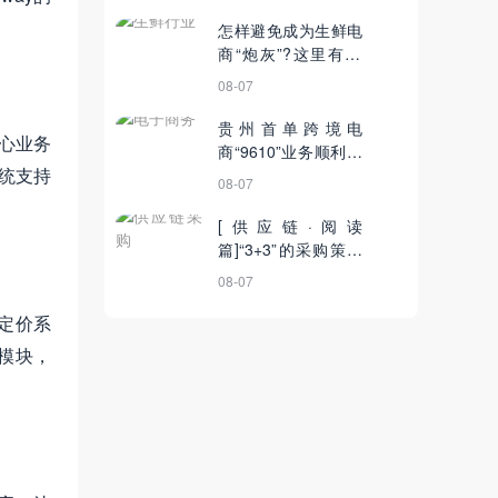
联网平台已连接设备
84万台丨10月30日
怎样避免成为生鲜电
【电商简讯】
商“炮灰”?这里有10
条惊人的总结
08-07
贵州首单跨境电
核心业务
商“9610”业务顺利通
统支持
关丨11月1日【电商
08-07
简讯】
[供应链·阅读
篇]“3+3”的采购策略
分析
08-07
定价系
模块，