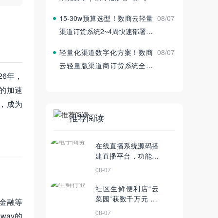
付
15‑30w预算选型！数商云轻量
08/07
渠道订货系统2~4周快速部署上
线
轻量化渠道数字化方案！数商
08/07
云轻量版渠道商订货系统全新
6年，
发布
的加速
，成为
推荐阅读
在线直播系统源码搭
建直播平台，功能上
可以有哪些突破？
08-07
社区生鲜便利店“云
菜园”获数千万元 A+
金融等
轮融资；湖南工业互
08-07
way的