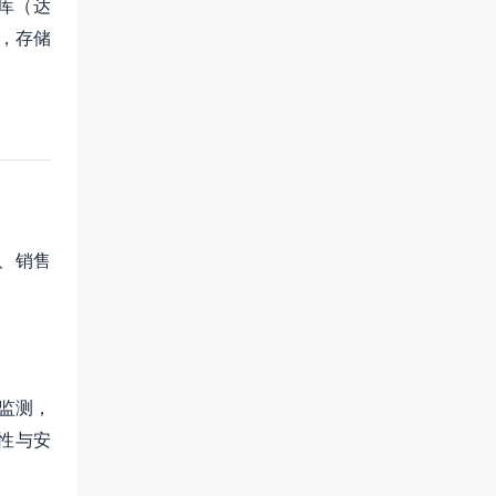
库（达
法，存储
、销售
监测，
性与安