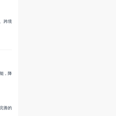
、跨境
能，降
立完善的