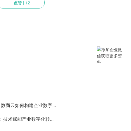
点赞
|
12
提供SCM/企业采购/DMS经销商/渠
B/B2B2C/B2C等电商系统，从“供应链
数字化产品和方案，致力于通过数字化
添加企业微信获取更多资料
数商云如何构建企业数字...
：技术赋能产业数字化转...