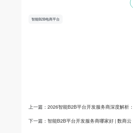
智能B2B电商平台
数商云是一家全链数字化运营服务商，专注于
道商等管理系统，B2B/S2B/S2C/B2B2
——生产运营——销售市场”端到端的全链
和新技术为企业创造商业数字化价值。
上一篇：
2026智能B2B平台开发服务商深度解析：
下一篇：
智能B2B平台开发服务商哪家好 | 数商云