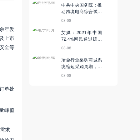
中共中央国务院：推
动跨境电商综合试验
区建设；转转、闪回
08-08
收等投资成立B2B二
余年发
手交易平台“采货
艾媒：2021年中国
强及上市
侠”丨11月29日【电
72.4%网民通过综合
商简讯】
电商平台买休闲食品
安全等
08-08
丨11月29日【电商简
讯】
冶金行业采购商城系
统缩短采购周期，开
启冶金采购管理新模
08-08
式
、订单处
流量峰值
需求