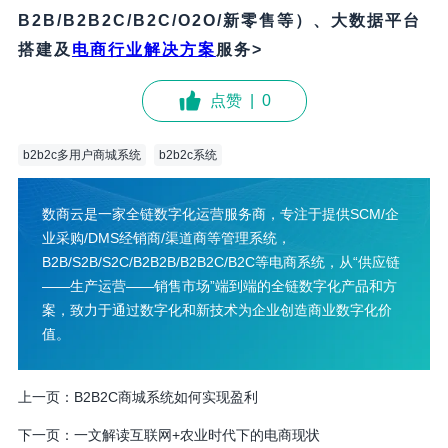
B2B/B2B2C/B2C/O2O/新零售等）、大数据平台
搭建及
电商行业解决方案
服务>
点赞
|
0
b2b2c多用户商城系统
b2b2c系统
数商云是一家全链数字化运营服务商，专注于提供SCM/企
业采购/DMS经销商/渠道商等管理系统，
B2B/S2B/S2C/B2B2B/B2B2C/B2C等电商系统，从“供应链
——生产运营——销售市场”端到端的全链数字化产品和方
案，致力于通过数字化和新技术为企业创造商业数字化价
值。
上一页：
B2B2C商城系统如何实现盈利
下一页：
一文解读互联网+农业时代下的电商现状