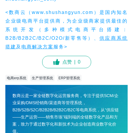
<数商云（www.shushangyun.com）是国内知名
企业级电商平台提供商，为企业级商家提供最佳的
系统开发（多种模式电商平台搭建：
B2B/B2B2C/B2C/O2O/新零售等）、
供应
商
系统
搭建
及
电商解决方案
服务>
点赞
|
0
电商erp系统
生产管理系统
ERP管理系统
数商云是一家全链数字化运营服务商，专注于提供SCM/企
业采购/DMS经销商/渠道商等管理系统，
B2B/S2B/S2C/B2B2B/B2B2C/B2C等电商系统，从“供应链
——生产运营——销售市场”端到端的全链数字化产品和方
案，致力于通过数字化和新技术为企业创造商业数字化价
值。