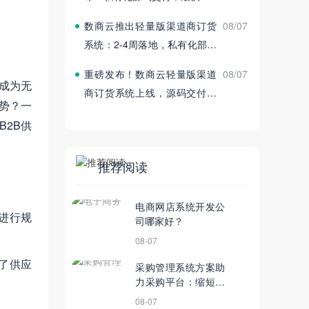
周完成上线
数商云推出轻量版渠道商订货
08/07
系统：2‑4周落地，私有化部署
赋能渠道数字化
重磅发布！数商云轻量版渠道
08/07
成为无
商订货系统上线，源码交付支
势？一
持私有化部署
2B供
推荐阅读
电商网店系统开发公
进行规
司哪家好？
08-07
了供应
采购管理系统方案助
力采购平台：缩短采
购周期、提高采购效
08-07