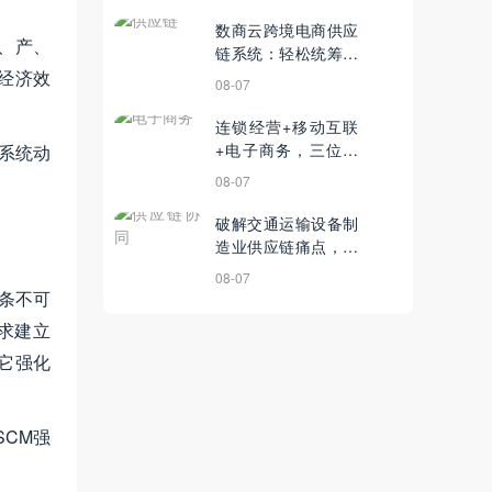
率、降低采购成本
数商云跨境电商供应
、产、
链系统：轻松统筹管
经济效
理进出口跨境电商系
08-07
统
连锁经营+移动互联
+电子商务，三位一
系统动
体形成强大销售矩形
08-07
破解交通运输设备制
造业供应链痛点，数
商云SCM协同系统助
08-07
力企业管理更加便捷
一条不可
求建立
它强化
CM强