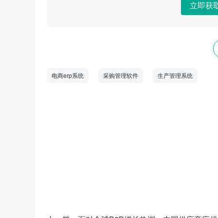
立即获
电商erp系统
采购管理软件
生产管理系统
数商云是一家全链数字化运营服务商，专注于
道商等管理系统，B2B/S2B/S2C/B2B2
——生产运营——销售市场”端到端的全链
和新技术为企业创造商业数字化价值。