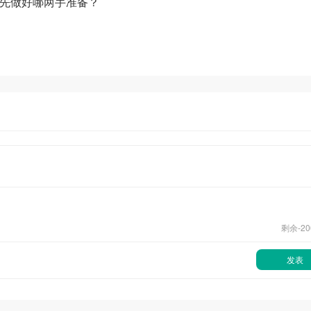
优先做好哪两手准备？
？
剩余-
20
发表