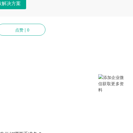
取解决方案
点赞
|
0
提供SCM/企业采购/DMS经销商/渠
B/B2B2C/B2C等电商系统，从“供应链
数字化产品和方案，致力于通过数字化
添加企业微信获取更多资料