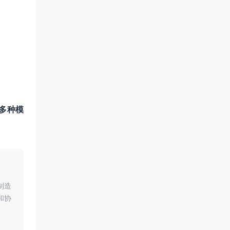
（多种模
制造
和协