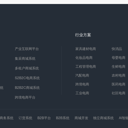
行业方案
产业互联网平台
家具建材电商
快消品
化妆品电商
母婴电商
集采商城系统
工程管理电商
生鲜电商
多租户商城系统
汽配电商
农村电商
S2B2C电商系统
跨境电商
医药电商
系统
B2B2C商城系统
工业电商
社区电商
跨境电商平台
商务系统
订货系统
B2B平台
B2B系统
商城开发
独立商城系统
AI智