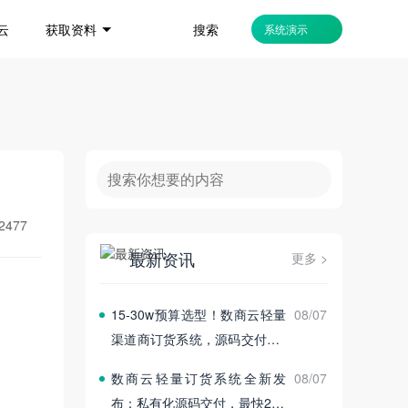
搜索
云
获取资料
系统演示
2477
最新资讯
更多 >
15‑30w预算选型！数商云轻量
08/07
渠道商订货系统，源码交付2‑4
周上线
数商云轻量订货系统全新发
08/07
布：私有化源码交付，最快2~4