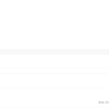
添加企业微信获取更多资料
剩余-
20