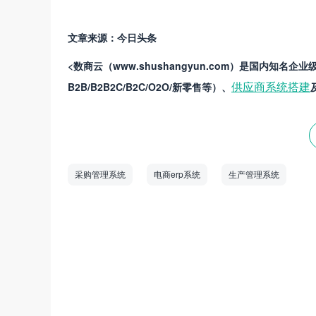
文章来源：今日头条
<数商云（www.shushangyun.com）是国内
供应
商
系统搭建
B2B/B2B2C/B2C/O2O/新零售等）、
采购管理系统
电商erp系统
生产管理系统
数商云是一家全链数字化运营服务商，专注于
道商等管理系统，B2B/S2B/S2C/B2B2
——生产运营——销售市场”端到端的全链
和新技术为企业创造商业数字化价值。