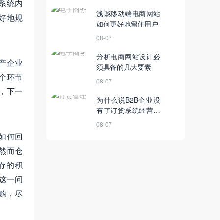
系统内
浅谈移动端电商网站
好地规
如何更好地留住用户
08-07
分析电商网站设计必
产企业
须具备的几大要素
个环节
08-07
，下一
为什么说B2B企业没
有了订货系统经营之
路会变得寸步难行
08-07
如何回
然而仓
存的积
这一问
购，尽