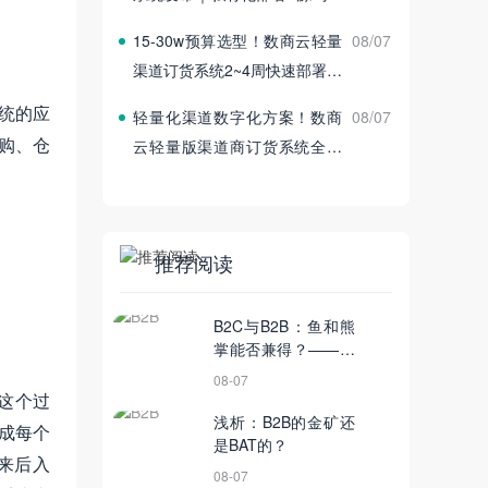
付
15‑30w预算选型！数商云轻量
08/07
渠道订货系统2~4周快速部署上
线
统的应
轻量化渠道数字化方案！数商
08/07
购、仓
云轻量版渠道商订货系统全新
发布
推荐阅读
B2C与B2B：鱼和熊
掌能否兼得？——电
商模式的抉择与融合
08-07
之道
这个过
浅析：B2B的金矿还
成每个
是BAT的？
来后入
08-07