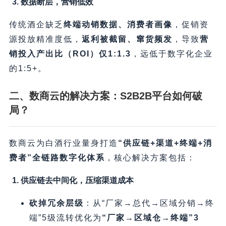
3. 数据断层，营销低效
传统酒企缺乏
终端动销数据、消费者画像
，促销资
源投放精准度低，​
返利被截留、窜货频发
，导致
营
销投入产出比（ROI）仅1:1.3
，远低于数字化企业
的1:5+。
二、数商云的解决方案：S2B2B平台如何破
局？​
数商云为白酒行业量身打造
​“供应链+渠道+终端+消
费者”全链路数字化体系
，核心解决方案包括：
1. 供应链去中间化，压缩渠道成本
砍掉冗余层级
​：从“厂家→总代→区域分销→终
端”5级流转优化为
​“厂家→区域仓→终端”3