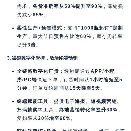
需求，​
备货准确率从50%提升至90%​
，滞销损
失减少
85%​
。
柔性生产+预售模式
​：支持
​“1000瓶起订”定制
生产
，重大节日
预售占比达60%​
，库存周转率
提升
3倍
。
3. 渠道数字化管控，激活终端动销
全链路数字化订货
​：经销商通过
APP/小程
序/PC端
快速下单，订货时间从
1小时缩短至5
分钟
，订单履约周期从
15天降至5天
。
终端赋能工具
​：提供
电子海报、短视频营销、
扫码抽奖
等工具，​
终端营销转化率提升30%​
，
复购率从
20%增至60%​
。