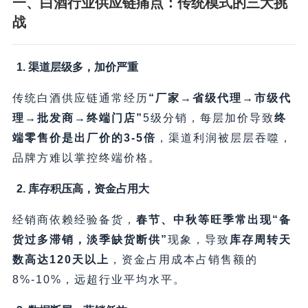
一、白酒行业供应链痛点：传统模式的三大挑
战
1. 渠道层级多，加价严重
传统白酒供应链通常经历
​“厂家→省级代理→市级代
理→批发商→终端门店”​
5级分销，每层加价导致
终
端零售价是出厂价的3-5倍
，渠道利润被层层吞噬，
品牌方难以掌控终端价格。
2. 库存积压高，资金占用大
经销商依赖经验备货，​
春节、中秋等旺季常出现“备
货过多滞销，淡季缺货断供”​
现象，导致
库存周转天
数高达120天以上
，资金占用成本占销售额的
8%-10%，远超行业平均水平。