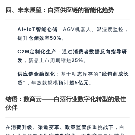
四、未来展望：白酒供应链的智能化趋势
AI+IoT智能仓储
​：AGV机器人、温湿度监控，
提升
仓储效率50%​
。
C2M定制化生产
​：通过
消费者数据反向指导研
发
，新品上市周期缩短
25%​
。
供应链金融深化
​：基于动态库存的
​“经销商成长
贷”​
，年放款规模预计
超5亿元
。
结语：数商云——白酒行业数字化转型的最佳
伙伴
在
消费升级、渠道变革、政策监管
多重挑战下，白