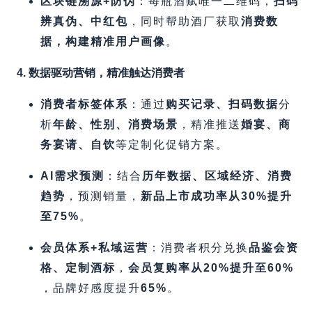
区块链溯源+防伪
​：每瓶酒赋唯一二维码，​
扫码
辨真伪、中红包
，同时帮助酒厂获取
消费数
据，构建精准用户画像
。
4. 数据驱动营销，精准触达消费者
消费者标签体系
​：通过
购买记录、扫码数据
分
析
年龄、性别、消费场景
，精准推送
婚宴、商
务宴请、自饮
等定制化促销方案。
AI需求预测
​：结合
历年数据、区域经济、消费
趋势
，预测销量，​
新品上市成功率从30%提升
至75%​
。
会员体系+私域运营
​：消费者积分兑换
品鉴会资
格、定制酒标
，​
会员复购率从20%提升至60%​
，品牌好感度提升
65%​
。