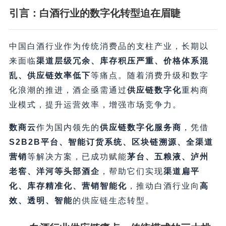
引言：白酒行业的数字化转型迫在眉睫
中国白酒行业作为传统消费品的支柱产业，长期以
来面临
渠道层级冗余、库存积压严重、价格体系混
乱、供应链效率低下
等痛点。随着消费升级和数字
化浪潮的推进，酒企亟需通过
供应链数字化
重构商
业模式，提升运营效率，增强市场竞争力。
数商云
作为国内领先的
供应链数字化服务商
，凭借
S2B2B平台、智能订货系统、区块链溯源、全渠道
营销
等解决方案，已成功赋能
茅台、五粮液、泸州
老窖、洋河等头部酒企
，帮助它们实现
渠道扁平
化、库存精准化、营销智能化
，推动白酒行业向
高
效、透明、智能
的供应链生态转型。