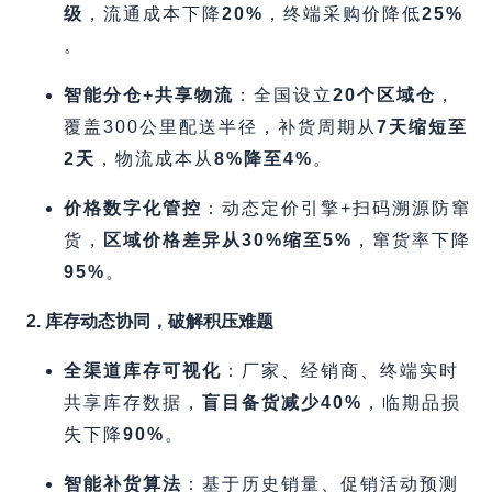
级
，流通成本下降
20%​
，终端采购价降低
25%​
。
智能分仓+共享物流
​：全国设立
20个区域仓
，
覆盖300公里配送半径，补货周期从
7天缩短至
2天
，物流成本从
8%降至4%​
。
价格数字化管控
​：动态定价引擎+扫码溯源防窜
货，​
区域价格差异从30%缩至5%​
，窜货率下降
95%​
。
2. 库存动态协同，破解积压难题
全渠道库存可视化
​：厂家、经销商、终端实时
共享库存数据，​
盲目备货减少40%​
，临期品损
失下降
90%​
。
智能补货算法
​：基于历史销量、促销活动预测