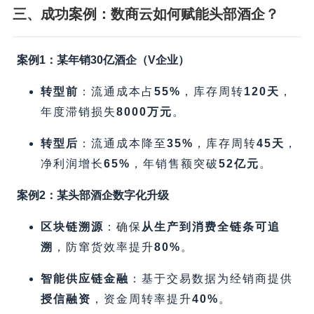
三、成功案例：数商云如何赋能头部酒企？​
案例1：某年销30亿酒企（V企业）​
转型前
​：流通成本占
55%​
，库存周转
120天
，
年度滞销损失
8000万元
。
转型后
​：流通成本降至
35%​
，库存周转
45天
，
净利润增长
65%​
，年销售额突破
52亿元
。
案例2：某头部酒企数字化升级
区块链溯源
​：确保
从生产到消费全链条可追
溯
，防窜货效率提升
80%​
。
智能供应链金融
​：基于交易数据为经销商提供
授信融资
，资金周转率提升
40%​
。