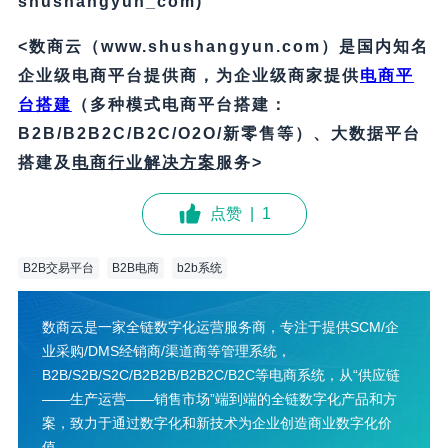
shushangyun_com)
<数商云（www.shushangyun.com）是国内知名
企业级电商平台提供商，为企业级商家提供
电商平
台搭建
（多种模式电商平台搭建：
B2B/B2B2C/B2C/O2O/新零售等）、大数据平台
搭建及
电商行业解决方案
服务>
点赞
|
1
B2B交易平台
B2B电商
b2b系统
数商云是一家全链数字化运营服务商，专注于提供SCM/企
业采购/DMS经销商/渠道商等管理系统，
B2B/S2B/S2C/B2B2B/B2B2C/B2C等电商系统，从“供应链
——生产运营——销售市场”端到端的全链数字化产品和方
案，致力于通过数字化和新技术为企业创造商业数字化价
值。