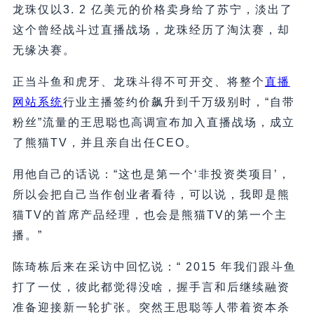
龙珠仅以3. 2 亿美元的价格卖身给了苏宁，淡出了
这个曾经战斗过直播战场，龙珠经历了淘汰赛，却
无缘决赛。
正当斗鱼和虎牙、龙珠斗得不可开交、将整个
直播
网站系统
行业主播签约价飙升到千万级别时，“自带
粉丝”流量的王思聪也高调宣布加入直播战场，成立
了熊猫TV，并且亲自出任CEO。
用他自己的话说：“这也是第一个‘非投资类项目’，
所以会把自己当作创业者看待，可以说，我即是熊
猫TV的首席产品经理，也会是熊猫TV的第一个主
播。”
陈琦栋后来在采访中回忆说：“ 2015 年我们跟斗鱼
打了一仗，彼此都觉得没啥，握手言和后继续融资
准备迎接新一轮扩张。突然王思聪等人带着资本杀