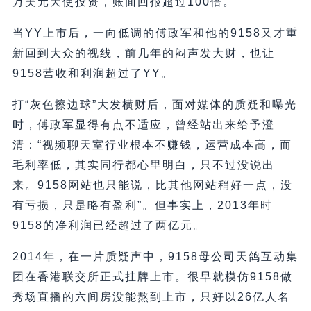
万美元天使投资，账面回报超过100倍。
当YY上市后，一向低调的傅政军和他的9158又才重
新回到大众的视线，前几年的闷声发大财，也让
9158营收和利润超过了YY。
打“灰色擦边球”大发横财后，面对媒体的质疑和曝光
时，傅政军显得有点不适应，曾经站出来给予澄
清：“视频聊天室行业根本不赚钱，运营成本高，而
毛利率低，其实同行都心里明白，只不过没说出
来。9158网站也只能说，比其他网站稍好一点，没
有亏损，只是略有盈利”。但事实上，2013年时
9158的净利润已经超过了两亿元。
2014年，在一片质疑声中，9158母公司天鸽互动集
团在香港联交所正式挂牌上市。很早就模仿9158做
秀场直播的六间房没能熬到上市，只好以26亿人名