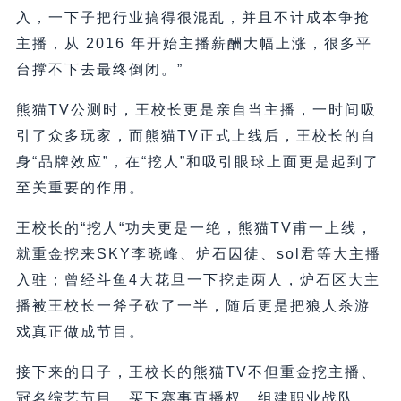
入，一下子把行业搞得很混乱，并且不计成本争抢
主播，从 2016 年开始主播薪酬大幅上涨，很多平
台撑不下去最终倒闭。”
熊猫TV公测时，王校长更是亲自当主播，一时间吸
引了众多玩家，而熊猫TV正式上线后，王校长的自
身“品牌效应”，在“挖人”和吸引眼球上面更是起到了
至关重要的作用。
王校长的“挖人“功夫更是一绝，熊猫TV甫一上线，
就重金挖来SKY李晓峰、炉石囚徒、sol君等大主播
入驻；曾经斗鱼4大花旦一下挖走两人，炉石区大主
播被王校长一斧子砍了一半，随后更是把狼人杀游
戏真正做成节目。
接下来的日子，王校长的熊猫TV不但重金挖主播、
冠名综艺节目、买下赛事直播权、组建职业战队，