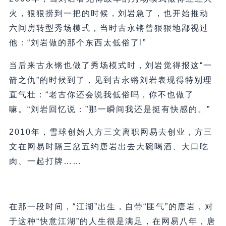
火，狠狠捞到一把的时候，刘岩急了，也开始推动
六间房转型秀场模式，当时古永锵曾狠狠地鄙视过
他：“刘岩做的那个东西太低俗了!”
当后来古永锵也做了秀场模式时，刘岩觉得报这“一
箭之仇”的时候到了，见到古永锵刘岩表现得特别理
直气壮：“老古你还会说我低俗吗，你不也做了
嘛。“刘岩回忆说：”那一瞬间我还是挺有快感的。”
2010年，雪球创始人方三文离职网易去创业，方三
文在网易时隔三岔五约唐岩出去大碗喝酒、大口吃
肉、一起打牌……
在那一段时间，“江湖”出生，自带“匪气”的唐岩，对
于这种“快意江湖”的人生很是满足，在网易八年，唐