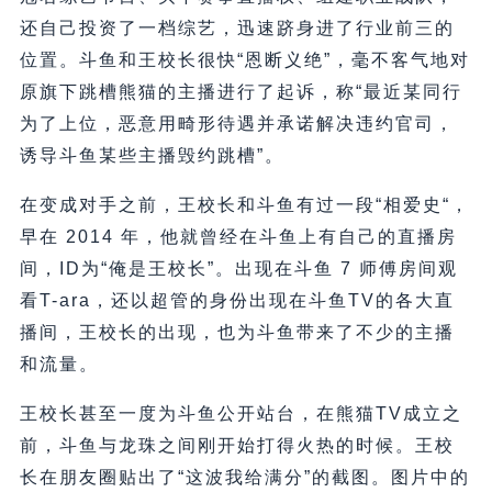
还自己投资了一档综艺，迅速跻身进了行业前三的
位置。斗鱼和王校长很快“恩断义绝”，毫不客气地对
原旗下跳槽熊猫的主播进行了起诉，称“最近某同行
为了上位，恶意用畸形待遇并承诺解决违约官司，
诱导斗鱼某些主播毁约跳槽”。
在变成对手之前，王校长和斗鱼有过一段“相爱史“，
早在 2014 年，他就曾经在斗鱼上有自己的直播房
间，ID为“俺是王校长”。出现在斗鱼 7 师傅房间观
看T-ara，还以超管的身份出现在斗鱼TV的各大直
播间，王校长的出现，也为斗鱼带来了不少的主播
和流量。
王校长甚至一度为斗鱼公开站台，在熊猫TV成立之
前，斗鱼与龙珠之间刚开始打得火热的时候。王校
长在朋友圈贴出了“这波我给满分”的截图。图片中的