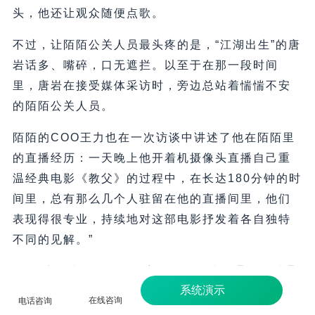
头，他还让观众随便点歌。
不过，让陌陌公关人员最头疼的是，“江湖出生”的唐
岩话多、嘴碎，口无遮拦。以至于在那一段时间
里，唐岩在接受媒体采访时，旁边总站着惴惴不安
的陌陌公关人员。
陌陌的COO王力也在一次访谈中讲述了他在陌陌里
的直播经历：一天晚上他开着机摄像头直播自己重
温经典电影《教父》的过程中，在长达180分钟的时
间里，总有那么几个人驻留在他的直播间里，他们
表现得很专业，持续地对这部电影抒发着各自独特
不同的见解。”
YY语音起步较早，最早它是一款游戏沟通的即时通
系统演示
讯软件。随后游戏玩家自发地在这个语音通讯工具
在线咨询
电话咨询
上进行歌唱等内容的表演，促成了YY语音变为了一