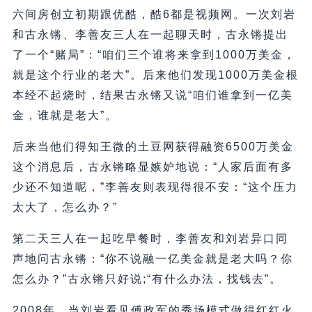
六间房创立初期跟优酷，酷6都是视频网。一次刘岩
和古永锵、李善友三人在一起聊天时，古永锵提出
了一个“赌局”：“咱们三个谁将来拿到1000万美金，
就是这个行业的老大”。后来他们发现1000万美金根
本经不起烧时，结果古永锵又说“咱们谁拿到一亿美
金，谁就是老大”。
后来当他们得知王微的土豆网获得融资6500万美金
这个消息后，古永锵略显嫉妒地说：“人家后面有多
少还不知道呢，”李善友则表现得很不安：“这个压力
太大了，怎么办？”
第二天三人在一起吃早餐时，李善友和刘岩异口同
声地问古永锵：“你不说融一亿美金就是老大吗？你
怎么办？”古永锵只好说;“有什么办法，找钱去”。
2008年，当刘岩看见傅政军的秀场模式做得红红火