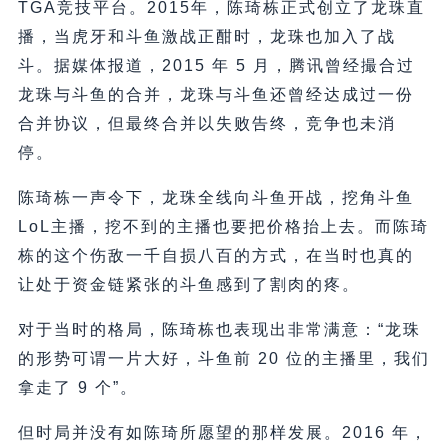
TGA竞技平台。2015年，陈琦栋正式创立了龙珠直
播，当虎牙和斗鱼激战正酣时，龙珠也加入了战
斗。据媒体报道，2015 年 5 月，腾讯曾经撮合过
龙珠与斗鱼的合并，龙珠与斗鱼还曾经达成过一份
合并协议，但最终合并以失败告终，竞争也未消
停。
陈琦栋一声令下，龙珠全线向斗鱼开战，挖角斗鱼
LoL主播，挖不到的主播也要把价格抬上去。而陈琦
栋的这个伤敌一千自损八百的方式，在当时也真的
让处于资金链紧张的斗鱼感到了割肉的疼。
对于当时的格局，陈琦栋也表现出非常满意：“龙珠
的形势可谓一片大好，斗鱼前 20 位的主播里，我们
拿走了 9 个”。
但时局并没有如陈琦所愿望的那样发展。2016 年，