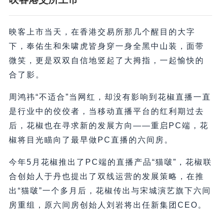
映客上市当天，在香港交易所那几个醒目的大字
下，奉佑生和朱啸虎皆身穿一身全黑中山装，面带
微笑，更是双双自信地竖起了大拇指，一起愉快的
合了影。
周鸿祎“不适合”当网红，却没有影响到花椒直播一直
是行业中的佼佼者，当移动直播平台的红利期过去
后，花椒也在寻求新的发展方向——重启PC端，花
椒将目光瞄向了最早做PC直播的六间房。
今年5月花椒推出了PC端的直播产品“猫啵”，花椒联
合创始人于丹也提出了双线运营的发展策略，在推
出“猫啵”一个多月后，花椒传出与宋城演艺旗下六间
房重组，原六间房创始人刘岩将出任新集团CEO。