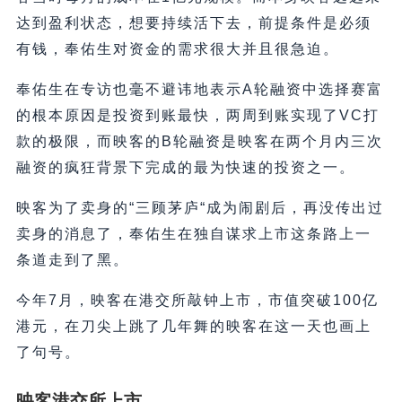
达到盈利状态，想要持续活下去，前提条件是必须
有钱，奉佑生对资金的需求很大并且很急迫。
奉佑生在专访也毫不避讳地表示A轮融资中选择赛富
的根本原因是投资到账最快，两周到账实现了VC打
款的极限，而映客的B轮融资是映客在两个月内三次
融资的疯狂背景下完成的最为快速的投资之一。
映客为了卖身的“三顾茅庐“成为闹剧后，再没传出过
卖身的消息了，奉佑生在独自谋求上市这条路上一
条道走到了黑。
今年7月，映客在港交所敲钟上市，市值突破100亿
港元，在刀尖上跳了几年舞的映客在这一天也画上
了句号。
映客港交所上市