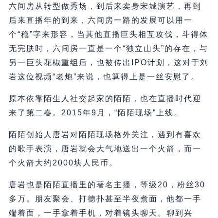
六间房从转型做秀场，到后来卖身宋城演艺，再到
后来直播年的到来，六间房一路的发展可以用一
个“稳”字来形容，当其他直播巨头相互攻伐，斗得体
无完肤时，六间房一直是一个“独立山头”的存在，与
另一巨头花椒重组后，也被传出IPO计划，这对于刘
岩这位视频“老炮”来说，也算得上是一丝安慰了。
原本依靠陌生人社交起家的陌陌，也在直播时代迎
来了第二春。2015年9月，“陌陌现场”上线。
陌陌创始人唐岩对陌陌现场格外关注，遇到有喜欢
的歌手表演，唐岩就会大气地送出一个火箭，而一
个火箭大约2000块人民币。
唐岩也是陌陌直播里的著名主播，等级20，粉丝30
多万。朋友聚会、打德扑甚至半夜煮面，他都一手
端着面，一手拿着手机，对着镜头聊天。聊到兴