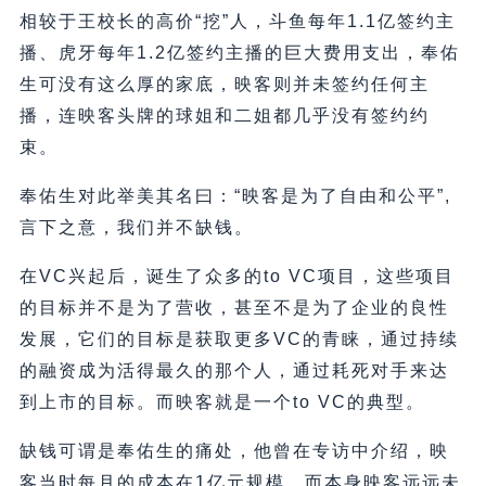
相较于王校长的高价“挖”人，斗鱼每年1.1亿签约主
播、虎牙每年1.2亿签约主播的巨大费用支出，奉佑
生可没有这么厚的家底，映客则并未签约任何主
播，连映客头牌的球姐和二姐都几乎没有签约约
束。
奉佑生对此举美其名曰：“映客是为了自由和公平”,
言下之意，我们并不缺钱。
在VC兴起后，诞生了众多的to VC项目，这些项目
的目标并不是为了营收，甚至不是为了企业的良性
发展，它们的目标是获取更多VC的青睐，通过持续
的融资成为活得最久的那个人，通过耗死对手来达
到上市的目标。而映客就是一个to VC的典型。
缺钱可谓是奉佑生的痛处，他曾在专访中介绍，映
客当时每月的成本在1亿元规模。而本身映客远远未