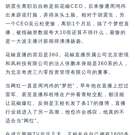
胡震生离职后自称是前花椒CEO，后来惨遭周鸿祎
出来辟谣打脸，弄得灰头土脸。相对于胡震生，另
一个CEO吴云松更惨，离职1个月后，搞了个梦想直
播，被指融资数据夸大10倍还算不得什么，最惨的
是一大波主播讨薪闹得沸沸扬扬。
花椒直播的背后是360。花椒直播所属公司北京密境
和风科技有限公司的法人张鹏本身就是360系的人，
为北京奇虎三六零投资管理有限公司的董事。
当网红一直是周鸿祎的“梦想”，早年他在直播上怼过
雷军、甚至直播和程维在户外看青蛙交配，都没能
让花椒爆红。反倒是王校长发了条17的微博，直播
行业就进入了另一高潮，他也许会感叹，他真的不
适合当“网红”。
在成立熊猫TV后没几天，王校长在自己拥有1600多