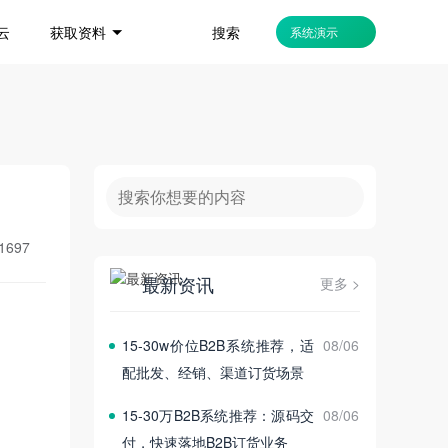
搜索
云
获取资料
系统演示
1697
最新资讯
更多 >
15‑30w价位B2B系统推荐，适
08/06
配批发、经销、渠道订货场景
15‑30万B2B系统推荐：源码交
08/06
付，快速落地B2B订货业务