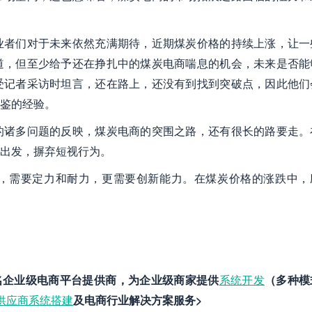
业者们对于未来依然充满期待，近期煤炭价格的持续上涨，让一
道，但至少给予还在挣扎中的煤炭电商喘息的机会，未来是否能
受记者采访时坦言，还在路上，还没有到找到突破点，因此他们
鉴的经验。
的诸多问题的反映，煤炭电商的突围之路，还有很长的路要走。
出发，摒弃短视行为。
，需要定力和耐力，更需要创新能力。在煤炭价格的涨跌中，
是国内知名企业级电商平台提供商，为企业级商家提供
系统开发
（多种模
供应商
系统搭建
及电商行业解决方案服务>