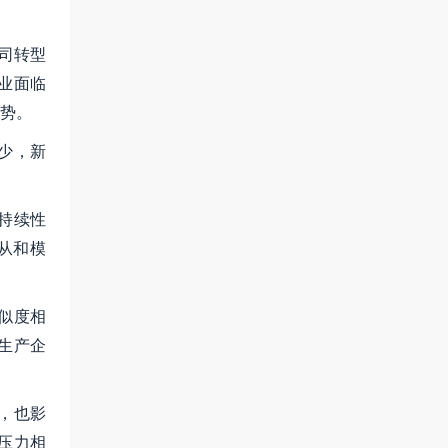
司转型
业面临
势。
少，新
持续性
从和模
似度相
生产企
，也影
压力相