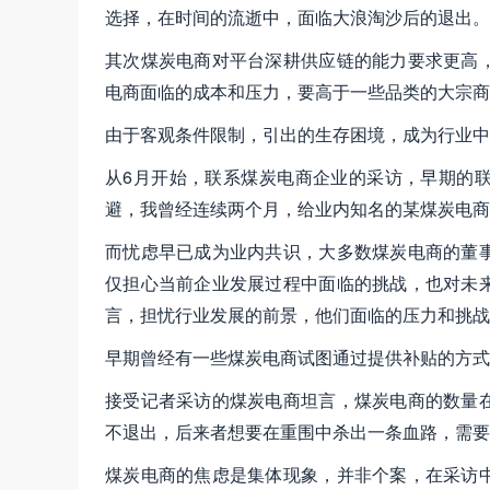
选择，在时间的流逝中，面临大浪淘沙后的退出。
其次煤炭电商对平台深耕供应链的能力要求更高
电商面临的成本和压力，要高于一些品类的大宗商
由于客观条件限制，引出的生存困境，成为行业中
从6月开始，联系煤炭电商企业的采访，早期的
避，我曾经连续两个月，给业内知名的某煤炭电商
而忧虑早已成为业内共识，大多数煤炭电商的董
仅担心当前企业发展过程中面临的挑战，也对未
言，担忧行业发展的前景，他们面临的压力和挑战
早期曾经有一些煤炭电商试图通过提供补贴的方式
接受记者采访的煤炭电商坦言，煤炭电商的数量
不退出，后来者想要在重围中杀出一条血路，需要
煤炭电商的焦虑是集体现象，并非个案，在采访