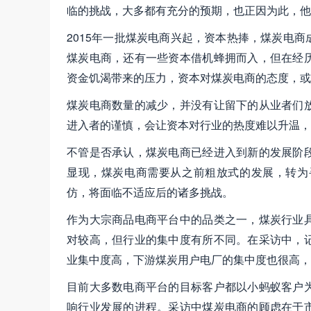
临的挑战，大多都有充分的预期，也正因为此，他
2015年一批煤炭电商兴起，资本热捧，煤炭电
煤炭电商，还有一些资本借机蜂拥而入，但在经
资金饥渴带来的压力，资本对煤炭电商的态度，或
煤炭电商数量的减少，并没有让留下的从业者们
进入者的谨慎，会让资本对行业的热度难以升温，
不管是否承认，煤炭电商已经进入到新的发展阶
显现，煤炭电商需要从之前粗放式的发展，转为
仿，将面临不适应后的诸多挑战。
作为大宗商品电商平台中的品类之一，煤炭行业
对较高，但行业的集中度有所不同。在采访中，
业集中度高，下游煤炭用户电厂的集中度也很高，
目前大多数电商平台的目标客户都以小蚂蚁客户
响行业发展的进程。采访中煤炭电商的顾虑在于