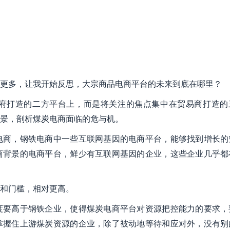
更多，让我开始反思，大宗商品电商平台的未来到底在哪里？
府打造的二方平台上，而是将关注的焦点集中在贸易商打造的
景，剖析煤炭电商面临的危与机。
电商，钢铁电商中一些互联网基因的电商平台，能够找到增长的
商背景的电商平台，鲜少有互联网基因的企业，这些企业几乎都
和门槛，相对更高。
度要高于钢铁企业，使得煤炭电商平台对资源把控能力的要求，
掌握住上游煤炭资源的企业，除了被动地等待和应对外，没有别