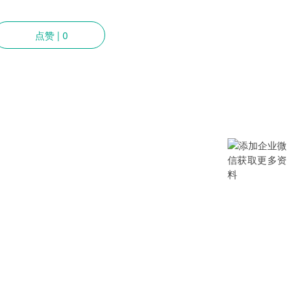
点赞
|
0
提供SCM/企业采购/DMS经销商/渠
B/B2B2C/B2C等电商系统，从“供应链
数字化产品和方案，致力于通过数字化
添加企业微信获取更多资料