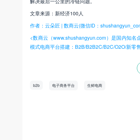
解决最后一公里的冷链问题。
文章来源：新经济100人
作者：云朵匠 | 数商云(微信ID：shushangyun_co
<数商云（www.shushangyun.com）是
模式电商平台搭建：B2B/B2B2C/B2C/O2O/新
b2b
电子商务平台
生鲜电商
数商云是一家全链数字化运营服务商，专注于
道商等管理系统，B2B/S2B/S2C/B2B2
——生产运营——销售市场”端到端的全链