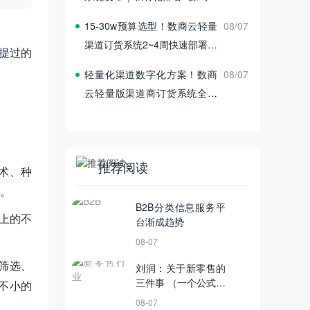
付
15‑30w预算选型！数商云轻量
08/07
渠道订货系统2~4周快速部署上
提过的
线
轻量化渠道数字化方案！数商
08/07
云轻量版渠道商订货系统全新
发布
推荐阅读
术、种
。
B2B分类信息服务平
控上的不
台渐成趋势
08-07
筛选、
刘润：关于新零售的
三件事 （一个公式帮
不小的
你看透零售业的本
08-07