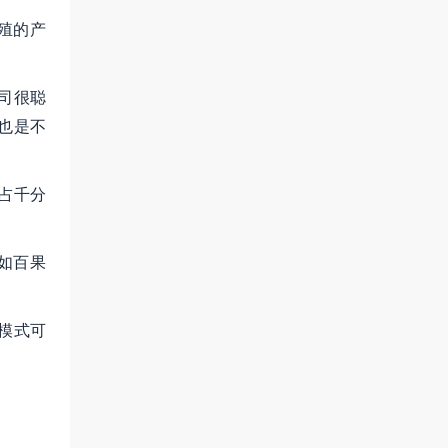
殖的产
司很聪
，也是不
只占千分
如百果
模式可