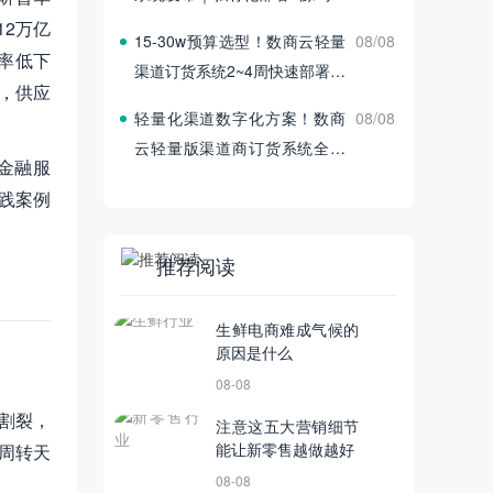
付
12万亿
15‑30w预算选型！数商云轻量
08/08
率低下
渠道订货系统2~4周快速部署上
%，供应
线
轻量化渠道数字化方案！数商
08/08
云轻量版渠道商订货系统全新
+金融服
发布
践案例
推荐阅读
生鲜电商难成气候的
原因是什么
08-08
割裂，
注意这五大营销细节
能让新零售越做越好
周转天
08-08