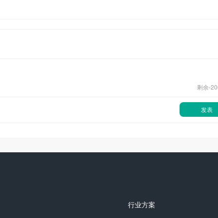
剩余-
20
发表
行业方案