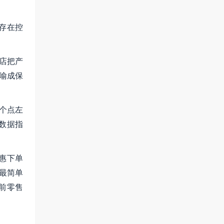
存在控
店把产
喻成保
个点左
数据指
惠下单
最简单
前零售