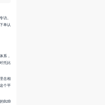
专访。
下单认
体系，
对托比
理念相
这个平
B2B