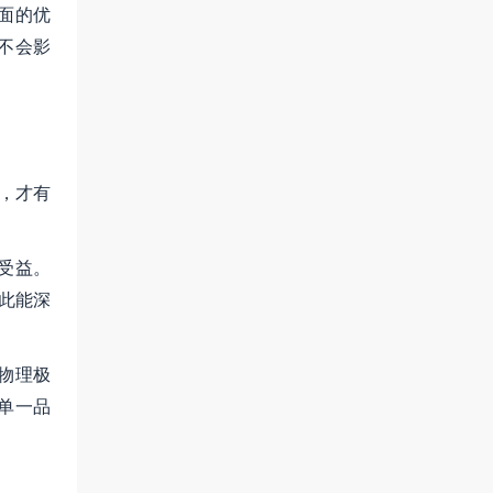
面的优
不会影
后，才有
受益。
此能深
物理极
单一品