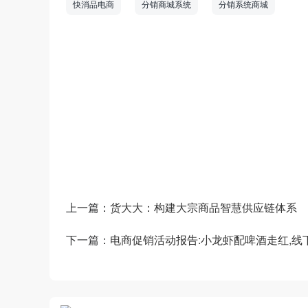
快消品电商
分销商城系统
分销系统商城
数商云是一家全链数字化运营服务商，专注于
道商等管理系统，B2B/S2B/S2C/B2B2
——生产运营——销售市场”端到端的全链
和新技术为企业创造商业数字化价值。
上一篇：
货大大：构建大宗商品智慧供应链体系
下一篇：
电商促销活动报告:小龙虾配啤酒走红,线