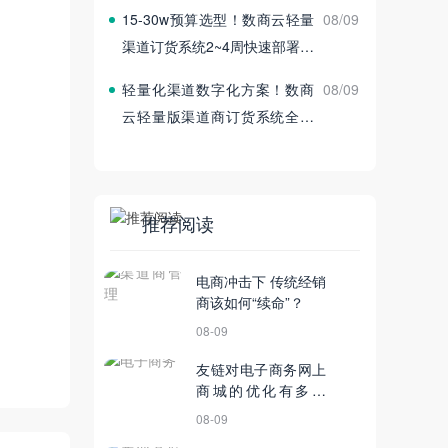
付
15‑30w预算选型！数商云轻量
08/09
渠道订货系统2~4周快速部署上
线
轻量化渠道数字化方案！数商
08/09
云轻量版渠道商订货系统全新
发布
推荐阅读
电商冲击下 传统经销
商该如何“续命”？
08-09
友链对电子商务网上
商城的优化有多重
要？
08-09