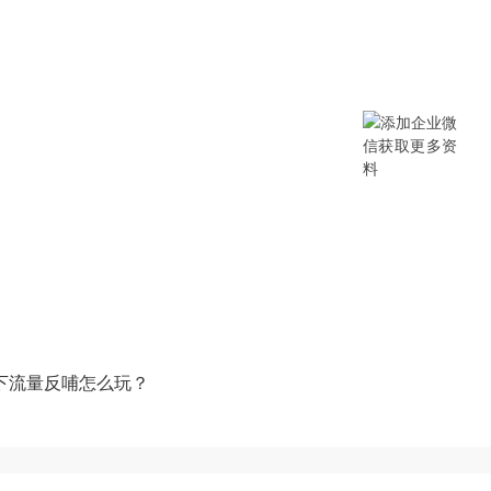
提供SCM/企业采购/DMS经销商/渠
B/B2B2C/B2C等电商系统，从“供应链
数字化产品和方案，致力于通过数字化
添加企业微信获取更多资料
下流量反哺怎么玩？