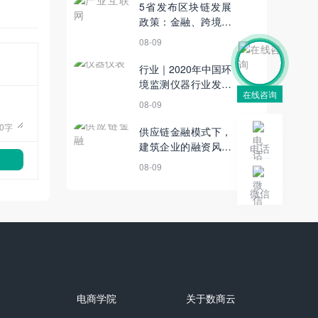
5省发布区块链发展
政策：金融、跨境电
商等为重点领域
08-09
行业｜2020年中国环
境监测仪器行业发展
在线咨询
现状及前景分析：
08-09
2025年市场规模有望
0
字
突破200亿元
供应链金融模式下，
建筑企业的融资风险
电话
该如何加以控制？
08-09
微信
电商学院
关于数商云