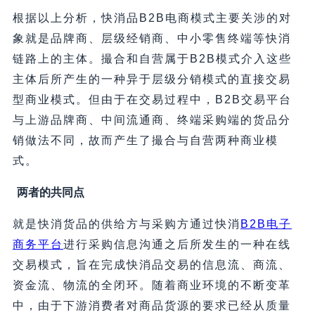
根据以上分析，快消品B2B电商模式主要关涉的对
象就是品牌商、层级经销商、中小零售终端等快消
链路上的主体。撮合和自营属于B2B模式介入这些
主体后所产生的一种异于层级分销模式的直接交易
型商业模式。但由于在交易过程中，B2B交易平台
与上游品牌商、中间流通商、终端采购端的货品分
销做法不同，故而产生了撮合与自营两种商业模
式。
两者的共同点
就是快消货品的供给方与采购方通过快消
B2B电子
商务平台
进行采购信息沟通之后所发生的一种在线
交易模式，旨在完成快消品交易的信息流、商流、
资金流、物流的全闭环。随着商业环境的不断变革
中，由于下游消费者对商品货源的要求已经从质量