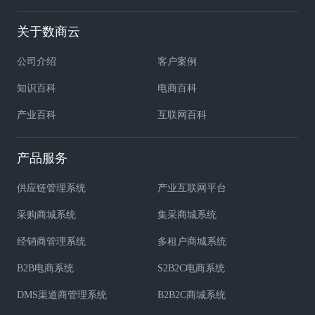
关于数商云
公司介绍
客户案例
知识百科
电商百科
产业百科
互联网百科
产品服务
供应链管理系统
产业互联网平台
采购商城系统
集采商城系统
经销商管理系统
多租户商城系统
B2B电商系统
S2B2C电商系统
DMS渠道商管理系统
B2B2C商城系统