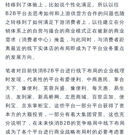
转移到了体验上，比如说个性化满足。所以以往
B2B平台去思考如何和上游供货方合作的问题也随
之转移到了如何满足下游消费者上，以往建立在分
销体系上的自营与撮合的商业模式正在被新的商业
需求（消费者中心）掩盖，与此同时，与消费者距
离最近的线下实体店的布局即成为了平台业务重点
的发展方向。
笔者对目前快消B2B平台进行线下布局的企业梳理
时发现，代表性的平台有爱便利、中商惠民、掌合
天下、豫便利、芙蓉兴盛、豫便利、每天惠、易生
活、发到家、新高桥网、左恩商城、百世店加、便
利宝、京东掌柜宝。这些平台一部分平台获得了资
本方的大额投资，一部分有着大集团背景。这也充
分说明了，在未来快消B2B的竞争格局中线下布局
成为了各个平台进行商业战略布局时的必要考虑要