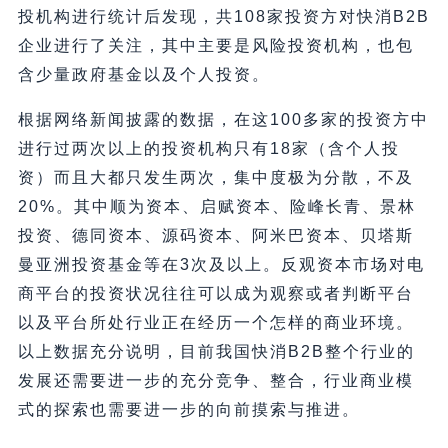
投机构进行统计后发现，共108家投资方对快消B2B
企业进行了关注，其中主要是风险投资机构，也包
含少量政府基金以及个人投资。
根据网络新闻披露的数据，在这100多家的投资方中
进行过两次以上的投资机构只有18家（含个人投
资）而且大都只发生两次，集中度极为分散，不及
20%。其中顺为资本、启赋资本、险峰长青、景林
投资、德同资本、源码资本、阿米巴资本、贝塔斯
曼亚洲投资基金等在3次及以上。反观资本市场对电
商平台的投资状况往往可以成为观察或者判断平台
以及平台所处行业正在经历一个怎样的商业环境。
以上数据充分说明，目前我国快消B2B整个行业的
发展还需要进一步的充分竞争、整合，行业商业模
式的探索也需要进一步的向前摸索与推进。