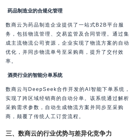
药品制造业的合规化管理
数商云为药品制造企业提供了一站式B2B平台服
务，包括物流管理、交易监管及合同管理。通过集
成主流物流公司资源，企业实现了物流方案的自动
优化，并同步物流单号至采购商，提升了交付效
率。
酒类行业的智能分单系统
数商云与DeepSeek合作开发的AI智能下单系统，
实现了跨区域经销商的自动分单。该系统通过解析
采购需求参数，自动生成物流方案并同步至采购
商，颠覆了传统人工订货流程。
三、数商云的行业优势与差异化竞争力