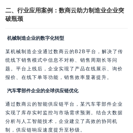
二、行业应用案例：数商云助力制造业企业突
破瓶颈
机械制造企业的数字化转型
某机械制造企业通过数商云的B2B平台，解决了传
统线下销售模式中信息不对称、销售周期长等问
题。平台上线后，企业实现了产品在线展示、询价
报价、在线下单等功能，销售效率显著提升。
汽车零部件企业的全球供应链优化
通过数商云的智能供应链平台，某汽车零部件企业
实现了库存实时监控与市场需求预测。结合大数据
分析与人工智能技术，企业建立了高效的协同机
制，供应链响应速度提升至秒级。