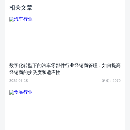
相关文章
数字化转型下的汽车零部件行业经销商管理：如何提高
经销商的接受度和适应性
2025-07-18
浏览：2079