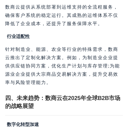
数商云提供从系统部署到运维支持的全流程服务，
确保客户系统的稳定运行。其成熟的运维体系不仅
降低了企业成本，还提升了服务保障水平。
行业适配性
针对制造业、能源、农业等行业的特殊需求，数商
云推出了定制化解决方案。例如，为制造业企业提
供供应链协同方案，优化生产计划与库存管理;为能
源业企业提供大宗商品交易解决方案，提升交易效
率与风险管理能力。
四、未来趋势：数商云在2025年全球B2B市场
的战略展望
数字化转型加速