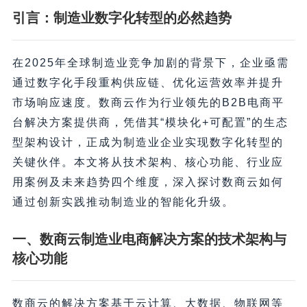
引言：制造业数字化转型的必然趋势
在2025年全球制造业竞争加剧的背景下，企业亟需
通过数字化手段重构供应链、优化运营效率并提升
市场响应速度。数商云作为行业领先的B2B电商平
台解决方案提供商，凭借其“模块化+可配置”的生态
型架构设计，正成为制造业企业实现数字化转型的
关键伙伴。本文将从技术架构、核心功能、行业应
用案例及未来趋势四个维度，深入探讨数商云如何
通过创新实践推动制造业的智能化升级。
一、数商云制造业电商解决方案的技术架构与
核心功能
数商云的解决方案基于云计算、大数据、物联网等