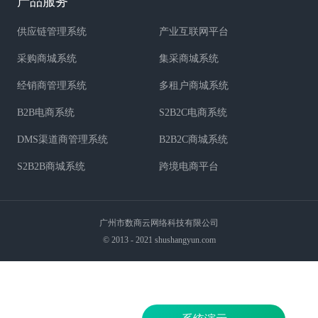
产品服务
供应链管理系统
产业互联网平台
采购商城系统
集采商城系统
经销商管理系统
多租户商城系统
B2B电商系统
S2B2C电商系统
DMS渠道商管理系统
B2B2C商城系统
S2B2B商城系统
跨境电商平台
广州市数商云网络科技有限公司
© 2013 - 2021 shushangyun.com