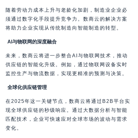
随着劳动力成本上升与老龄化加剧，制造业企业必
须通过数字化手段提升竞争力。数商云的解决方案
将助力企业实现从传统制造向智能制造的转型。
AI与物联网的深度融合
未来，数商云将进一步整合AI与物联网技术，推动
供应链的智能化升级。例如，通过物联网设备实时
监控生产与物流数据，实现更精准的预测与决策。
全球化供应链管理
在2025年这一关键节点，数商云将通过B2B平台实
现全球供应链的秒级响应。通过大数据分析与智能
匹配技术，企业可快速应对全球市场的波动与需求
变化。