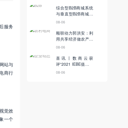
综合型B2B商城系统
与垂直型B2B商城系
统孰优孰劣？
08-06
后服务
顺联动力郭洪安：利
用共享经济做农产品
电商
08-06
喜讯丨数商云获
B网站与
评“2021 IEBE值得信
赖的新商业B2B服务
电商行
08-06
机构”
视觉效
象一个