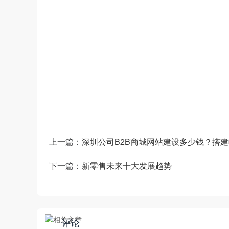
数商云是一家全链数字化运营服务商，专注于
道商等管理系统，B2B/S2B/S2C/B2B2
——生产运营——销售市场”端到端的全链
和新技术为企业创造商业数字化价值。
上一篇：
深圳公司B2B商城网站建设多少钱？搭
下一篇：
新零售未来十大发展趋势
评论