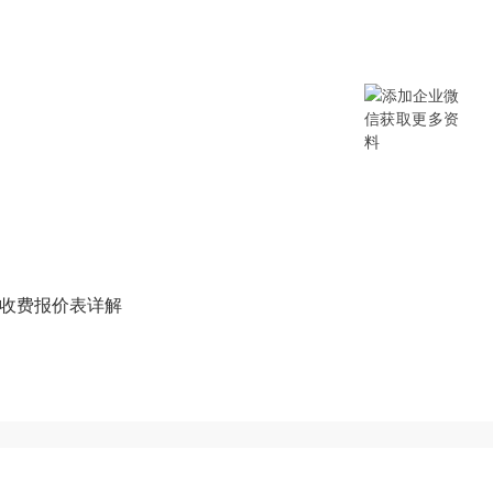
提供SCM/企业采购/DMS经销商/渠
B/B2B2C/B2C等电商系统，从“供应链
数字化产品和方案，致力于通过数字化
添加企业微信获取更多资料
建收费报价表详解