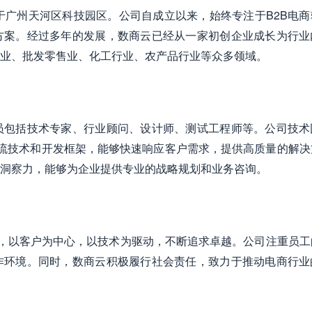
位于广州天河区科技园区。公司自成立以来，始终专注于B2B电
方案。经过多年的发展，数商云已经从一家初创企业成长为行业
业、批发零售业、化工行业、农产品行业等众多领域。
员包括技术专家、行业顾问、设计师、测试工程师等。公司技术
流技术和开发框架，能够快速响应客户需求，提供高质量的解决
洞察力，能够为企业提供专业的战略规划和业务咨询。
化，以客户为中心，以技术为驱动，不断追求卓越。公司注重员工
作环境。同时，数商云积极履行社会责任，致力于推动电商行业