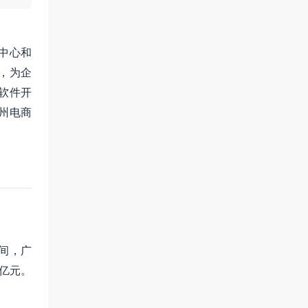
中心和
，为企
软件开
州电商
间，广
0亿元。