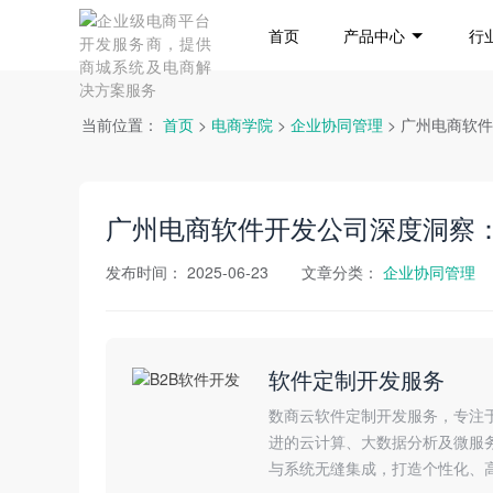
首页
产品中心
行
当前位置：
首页
>
电商学院
>
企业协同管理
> 广州电商软
广州电商软件开发公司深度洞察：
发布时间：
2025-06-23
文章分类：
企业协同管理
软件定制开发服务
数商云软件定制开发服务，专注
进的云计算、大数据分析及微服
与系统无缝集成，打造个性化、