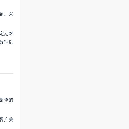
题。采
定期对
分钟以
竞争的
客户关