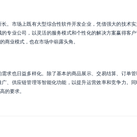
所长。市场上既有大型综合性软件开发企业，凭借强大的技术实
域的专业公司，以灵活的服务模式和个性化的解决方案赢得客户
的商业模式，也在市场中崭露头角。
的需求也日益多样化。除了基本的商品展示、交易结算、订单管
推广、供应链管理等智能化功能，以提升运营效率和竞争力。同
高的要求。