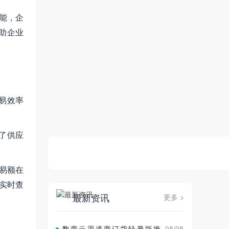
能，企
助企业
易效率
了供应
交易额在
实时查
最新资讯
更多 >
数商云渠道商订货轻量版推
08/08