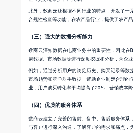
此外，数商云还根据不同行业的特点，开发了一
合规性检查等功能；在农产品行业，提供了农产品
（三）强大的数据分析能力
数商云深知数据在电商业务中的重要性，因此在B
易数据、市场数据等进行深度挖掘和分析，为企业
例如，通过分析用户的浏览历史、购买记录等数
市场趋势和竞争对手数据，帮助企业制定合理的
业，用户购买转化率平均提高了20%，营销成本降
（四）优质的服务体系
数商云建立了完善的售前、售中、售后服务体系
与客户进行深入沟通，了解客户的需求和痛点，