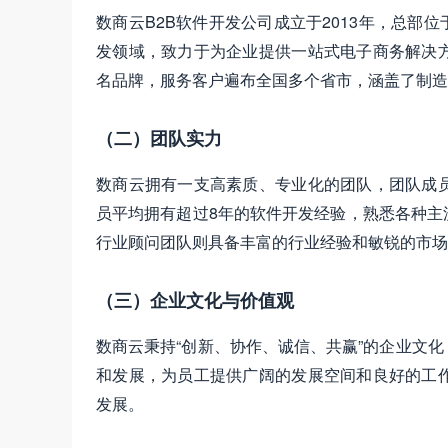
数商云B2B软件开发公司成立于2013年，总部
发领域，致力于为企业提供一站式电子商务解决
名品牌，服务客户遍布全国多个省市，涵盖了制造
（二）团队实力
数商云拥有一支高素质、专业化的团队，团队成
员平均拥有超过8年的软件开发经验，熟悉各种主
行业顾问团队则具备丰富的行业经验和敏锐的市场
（三）企业文化与价值观
数商云秉持“创新、协作、诚信、共赢”的企业文
和发展，为员工提供广阔的发展空间和良好的工
发展。