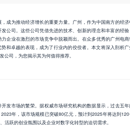
展，成为推动经济增长的重要力量。广州，作为中国南方的经济
开发公司。这些公司凭借先进的技术、创新的理念和丰富的经验
助力企业在激烈的市场竞争中脱颖而出。在众多优秀的广州电商
优势和卓越的表现，成为了行业内的佼佼者。本文将深入剖析广
开发公司，为您揭示其为何值得推荐。
件开发市场的繁荣。据权威市场研究机构的数据显示，过去五年
023年，该市场规模已突破80亿元，预计到2025年将达到12
、活跃的创业氛围以及企业对数字化转型的迫切需求。