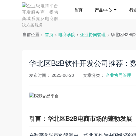
首页
产品中心
行
当前位置：
首页
>
电商学院
>
企业协同管理
> 华北区B2
华北区B2B软件开发公司推荐：
发布时间：
2025-06-20
文章分类：
企业协同管理
引言：华北区B2B电商市场的蓬勃发展
在数字化转型的浪潮中，华北区作为中国经济的重