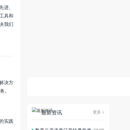
先进、
工具和
决我们
解决方
务。
最新资讯
更多 >
的实践
数商云渠道商订货轻量版推
08/08