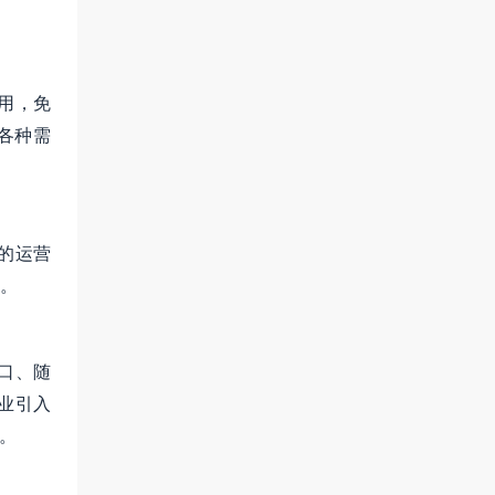
用，免
各种需
的运营
。
口、随
业引入
。