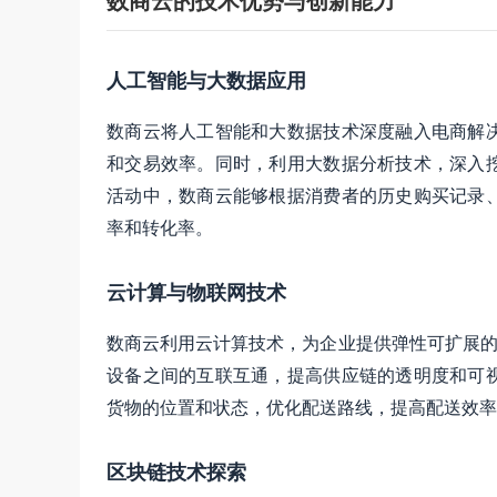
人工智能与大数据应用
数商云将人工智能和大数据技术深度融入电商解
和交易效率。同时，利用大数据分析技术，深入
活动中，数商云能够根据消费者的历史购买记录
率和转化率。
云计算与物联网技术
数商云利用云计算技术，为企业提供弹性可扩展的
设备之间的互联互通，提高供应链的透明度和可
货物的位置和状态，优化配送路线，提高配送效率
区块链技术探索