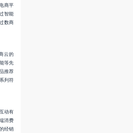
2B电商平
过智能
过数商
数商云的
能等先
品推荐
系列符
的互动有
端消费
的经销