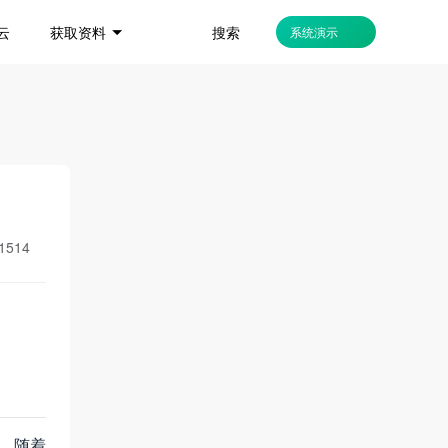
搜索
云
获取资料
系统演示
1514
。随着