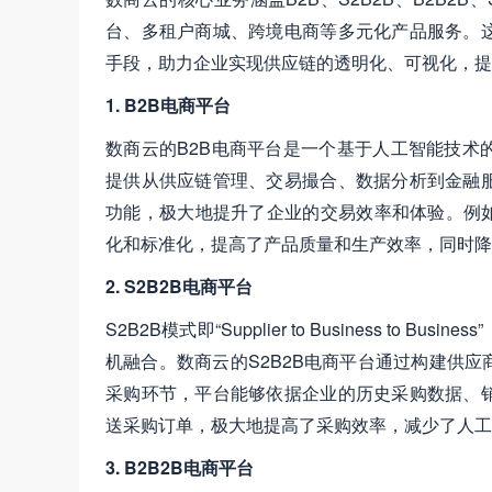
台、多租户商城、跨境电商等多元化产品服务。
手段，助力企业实现供应链的透明化、可视化，提
1. B2B电商平台
数商云的B2B电商平台是一个基于人工智能技术
提供从供应链管理、交易撮合、数据分析到金融
功能，极大地提升了企业的交易效率和体验。例如
化和标准化，提高了产品质量和生产效率，同时降
2. S2B2B电商平台
S2B2B模式即“Supplier to Business 
机融合。数商云的S2B2B电商平台通过构建供
采购环节，平台能够依据企业的历史采购数据、
送采购订单，极大地提高了采购效率，减少了人工
3. B2B2B电商平台