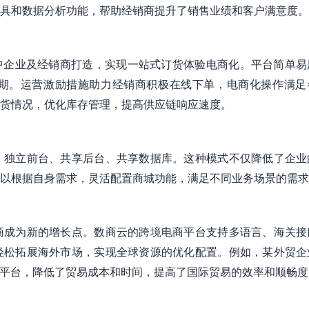
具和数据分析功能，帮助经销商提升了销售业绩和客户满意度。
中企业及经销商打造，实现一站式订货体验电商化。平台简单易
期。运营激励措施助力经销商积极在线下单，电商化操作满足
货情况，优化库存管理，提高供应链响应速度。
，独立前台、共享后台、共享数据库。这种模式不仅降低了企业
以根据自身需求，灵活配置商城功能，满足不同业务场景的需求
商成为新的增长点。数商云的跨境电商平台支持多语言、海关接
轻松拓展海外市场，实现全球资源的优化配置。例如，某外贸企
易平台，降低了贸易成本和时间，提高了国际贸易的效率和顺畅度