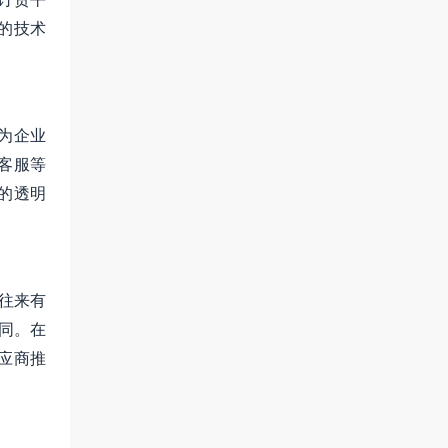
的技术
为企业
客服等
的透明
务往来有
同。在
应商推