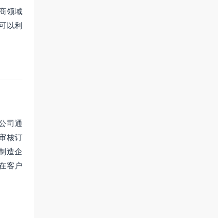
商领域
可以利
公司通
审核订
制造企
在客户