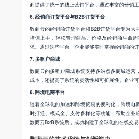
商提供了统一的线上营销平台，通过丰富的营销工
6. 经销商订货平台与B2B订货平台
数商云的经销商订货平台和B2B订货平台专为大
培训上手，轻松管理商品、价格及经销商生命周
求。通过这些平台，企业能够实时掌握经销商的订
7. 多租户商城
数商云的多租户商城系统支持多站点多商城运营
成本，还提高了系统的灵活性和可扩展性。企业可
8. 跨境电商平台
随着全球化的加速和跨境贸易的便利化，跨境电
时打通、模式全、支付多样化等功能，帮助企业
数商云B2B系统后，成功构建了全球化的在线交
数商云的技术优势与创新能力