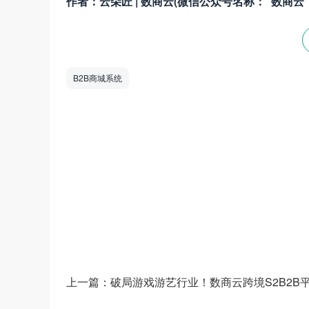
作者：云朵匠 | 数商云(微信公众号名称：“数商云”
B2B商城系统
数商云是一家全链数字化运营服务商，专注于
道商等管理系统，B2B/S2B/S2C/B2B2
——生产运营——销售市场”端到端的全链
和新技术为企业创造商业数字化价值。
上一篇：
破局游戏游艺行业！数商云跨境S2B2B