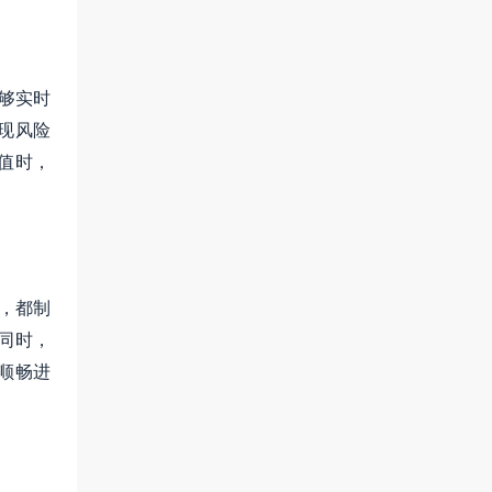
够实时
现风险
值时，
，都制
同时，
顺畅进