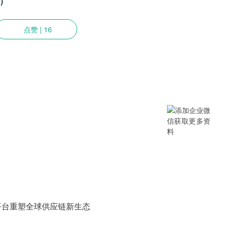
)
点赞
|
16
提供SCM/企业采购/DMS经销商/渠
B/B2B2C/B2C等电商系统，从“供应链
数字化产品和方案，致力于通过数字化
添加企业微信获取更多资料
平台重塑全球供应链新生态