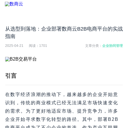
从选型到落地：企业部署数商云B2B电商平台的实战
指南
2025-04-21
阅读：
1701
文章分类：
企业协同管理
引言
在数字经济浪潮的推动下，越来越多的企业开始意
识到，传统的商业模式已经无法满足市场快速变化
的需求。为了更好地适应市场、提升竞争力，许多
企业开始寻求数字化转型的路径。其中，部署B2B
电商平台成为了不少企业的首选。作为产业互联网