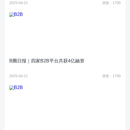
2025-04-21
浏览：1700
B圈日报｜四家B2B平台共获4亿融资
2025-04-21
浏览：1700