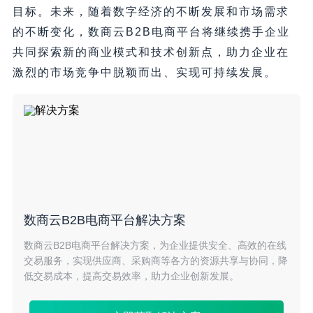
目标。未来，随着数字经济的不断发展和市场需求
的不断变化，数商云B2B电商平台将继续携手企业
共同探索新的商业模式和技术创新点，助力企业在
激烈的市场竞争中脱颖而出、实现可持续发展。
数商云B2B电商平台解决方案
数商云B2B电商平台解决方案，为企业提供安全、高效的在线
交易服务，实现供应商、采购商等各方的资源共享与协同，降
低交易成本，提高交易效率，助力企业创新发展。