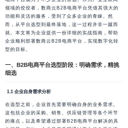
领域的佼佼者，数商云B2B电商平台凭借其强大的
功能和灵活的服务，受到了众多企业的青睐。然
而，从平台选型到最终落地，这一过程并非一蹴而
就。本文将为企业提供一份详细的实战指南，帮助
企业顺利部署数商云B2B电商平台，实现数字化转
型的目标。
一、B2B电商平台选型阶段：明确需求，精挑
细选
1.1 企业自身需求分析
在选型之前，企业首先需要明确自身的业务需求。
这包括企业的采购、销售、供应链管理等各个环节
的痛点，以及希望通过部署B2B电商平台解决的具