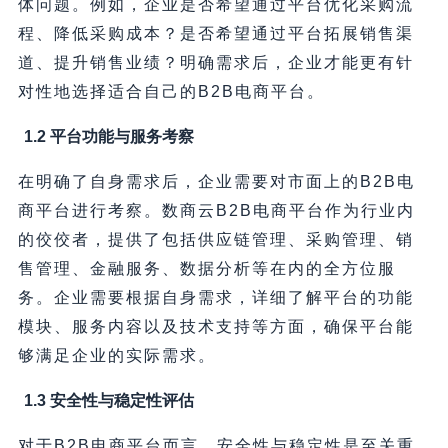
体问题。例如，企业是否希望通过平台优化采购流
程、降低采购成本？是否希望通过平台拓展销售渠
道、提升销售业绩？明确需求后，企业才能更有针
对性地选择适合自己的B2B电商平台。
1.2 平台功能与服务考察
在明确了自身需求后，企业需要对市面上的B2B电
商平台进行考察。数商云B2B电商平台作为行业内
的佼佼者，提供了包括供应链管理、采购管理、销
售管理、金融服务、数据分析等在内的全方位服
务。企业需要根据自身需求，详细了解平台的功能
模块、服务内容以及技术支持等方面，确保平台能
够满足企业的实际需求。
1.3 安全性与稳定性评估
对于B2B电商平台而言，安全性与稳定性是至关重