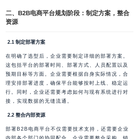
二、B2B电商平台规划阶段：制定方案，整合
资源
2.1 制定部署方案
在明确了选型后，企业需要制定详细的部署方案。
这包括平台的部署时间、部署方式、人员配置以及
预期目标等方面。企业需要根据自身实际情况，合
理安排部署进度，确保平台能够按时上线、稳定运
行。同时，企业还需要考虑如何与现有系统进行对
接，实现数据的无缝流通。
2.2 整合内部资源
部署B2B电商平台不仅需要技术支持，还需要企业
内部各个部门的协同配合。企业需要整合采购、销