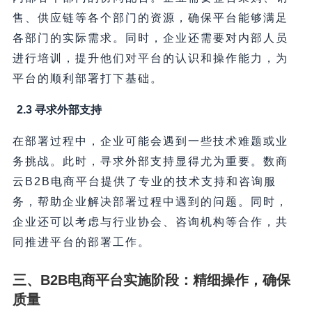
售、供应链等各个部门的资源，确保平台能够满足
各部门的实际需求。同时，企业还需要对内部人员
进行培训，提升他们对平台的认识和操作能力，为
平台的顺利部署打下基础。
2.3 寻求外部支持
在部署过程中，企业可能会遇到一些技术难题或业
务挑战。此时，寻求外部支持显得尤为重要。数商
云B2B电商平台提供了专业的技术支持和咨询服
务，帮助企业解决部署过程中遇到的问题。同时，
企业还可以考虑与行业协会、咨询机构等合作，共
同推进平台的部署工作。
三、B2B电商平台实施阶段：精细操作，确保
质量