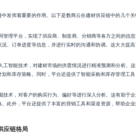
链中发挥着重要的作用。以下是数商云在建材供应链中的几个关
同管理平台，实现了供应商、制造商、分销商等各方之间的信息
状况、订单进度等信息，并进行实时的沟通和协调。这大大提高
人工智能技术，对建材市场的供需情况进行精准预测和分析。这
计划和库存策略。同时，平台还提供了智能采购和库存管理工具
掘技术，对客户的购买行为、偏好等进行深入分析。这有助于企
略。此外，平台还提供了丰富的营销工具和渠道资源，帮助企业
供应链格局