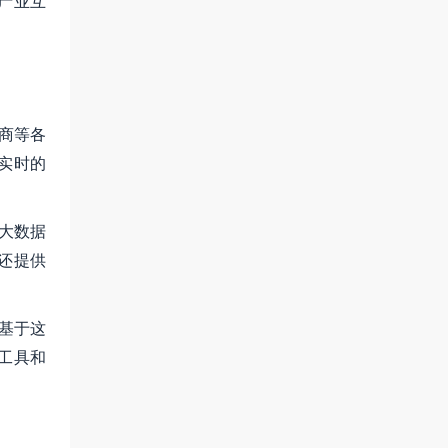
产业互
商等各
实时的
大数据
还提供
基于这
工具和