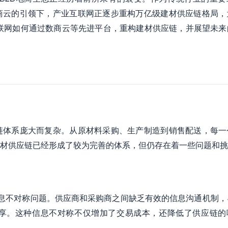
商云的引领下，产业互联网正逐步重构万亿级建材供应链格局，
互联网如何通过数商云等先进平台，重构建材供应链，并展望未来
链体系庞大而复杂。从原材料采购、生产制造到销售配送，每一
材供应链已经形成了较为完善的体系，但仍存在着一些问题和挑
息不对称问题。供应商和采购商之间缺乏有效的信息沟通机制，
享。这种信息不对称不仅增加了交易成本，还降低了供应链的