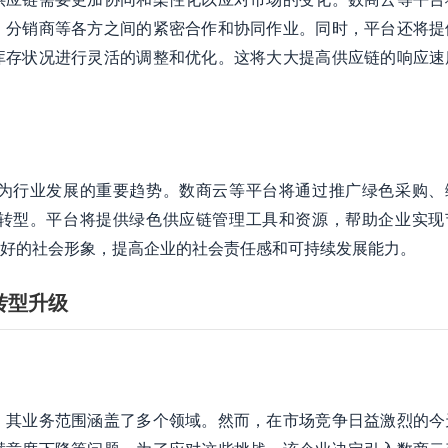
、分销商等各方之间的紧密合作和协同作业。同时，平台还将提
库存状况进行灵活的调整和优化。这将大大提高供应链的响应速
为行业发展的重要趋势。数商云等平台将通过推广绿色采购、
转型。平台将提供绿色供应链管理工具和资源，帮助企业实现
好的社会形象，提高企业的社会责任感和可持续发展能力。
转型升级
，其业务范围涵盖了多个领域。然而，在市场竞争日益激烈的今