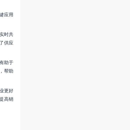
键应用
实时共
了供应
有助于
，帮助
业更好
提高销