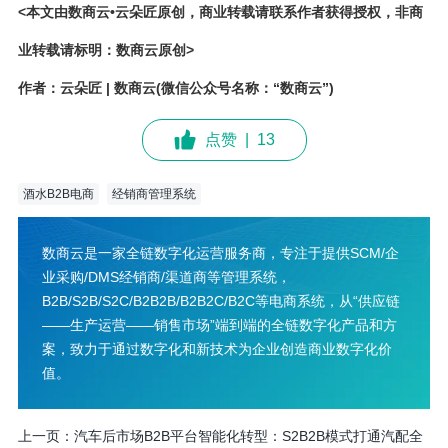
<本文由数商云•云朵匠原创，商业转载请联系作者获得授权，非商
业转载请标明：数商云原创>
作者：云朵匠 | 数商云(微信公众号名称：“数商云”)
点赞
|
13
酒水B2B电商
经销商管理系统
数商云是一家全链数字化运营服务商，专注于提供SCM/企
业采购/DMS经销商/渠道商等管理系统，
B2B/S2B/S2C/B2B2B/B2B2C/B2C等电商系统，从“供应链
——生产运营——销售市场”端到端的全链数字化产品和方
案，致力于通过数字化和新技术为企业创造商业数字化价
值。
上一页：
汽车后市场B2B平台智能化转型：S2B2B模式打通汽配全