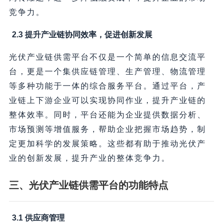
竞争力。
2.3 提升产业链协同效率，促进创新发展
光伏产业链供需平台不仅是一个简单的信息交流平
台，更是一个集供应链管理、生产管理、物流管理
等多种功能于一体的综合服务平台。通过平台，产
业链上下游企业可以实现协同作业，提升产业链的
整体效率。同时，平台还能为企业提供数据分析、
市场预测等增值服务，帮助企业把握市场趋势，制
定更加科学的发展策略。这些都有助于推动光伏产
业的创新发展，提升产业的整体竞争力。
三、光伏产业链供需平台的功能特点
3.1 供应商管理