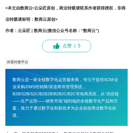
<本文由数商云•云朵匠原创，商业转载请联系作者获得授权，非商
业转载请标明：数商云原创>
作者：云朵匠 | 数商云(微信公众号名称：“数商云”)
点赞
|
5
供需对接平台
数商云是一家全链数字化运营服务商，专注于提供SCM/企
业采购/DMS经销商/渠道商等管理系统，
B2B/S2B/S2C/B2B2B/B2B2C/B2C等电商系统，从“供应链
——生产运营——销售市场”端到端的全链数字化产品和方
案，致力于通过数字化和新技术为企业创造商业数字化价
值。