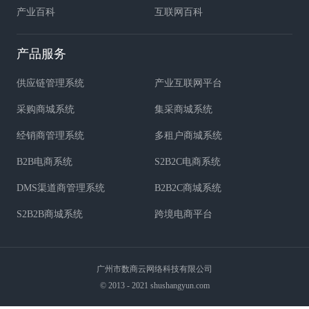
产业百科
互联网百科
产品服务
供应链管理系统
产业互联网平台
采购商城系统
集采商城系统
经销商管理系统
多租户商城系统
B2B电商系统
S2B2C电商系统
DMS渠道商管理系统
B2B2C商城系统
S2B2B商城系统
跨境电商平台
广州市数商云网络科技有限公司
© 2013 - 2021 shushangyun.com