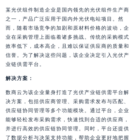
某光伏组件制造企业是国内领先的光伏组件生产商
之一，产品广泛应用于国内外光伏电站项目。然
而，随着市场竞争的加剧和原材料价格的波动，企
业在采购管理上面临着诸多挑战。传统的采购模式
效率低下，成本高企，且难以保证供应商的质量和
信誉。为了解决这些问题，该企业决定引入光伏产
业链供需平台。
解决方案：
数商云为该企业量身打造了光伏产业链供需平台解
决方案，包括供应商管理、采购需求发布与匹配、
供应链协同管理等多个功能模块。通过平台，企业
能够轻松发布采购需求，快速找到合适的供应商，
并进行高效的供应链协同管理。同时，平台还提供
了数据分析与决策支持功能，帮助企业更好地把握