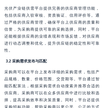
光伏产业链供需平台提供完善的供应商管理功能，
包括供应商入驻审核、资质验证、信用评价等。通
过严格的供应商管理，确保平台上供应商的质量和
信誉，为采购商提供可靠的采购选择。同时，平台
还能根据供应商的业绩表现和市场反馈，对供应商
进行动态调整和优化，提升供应链的稳定性和可靠
性。
3.2 采购需求发布与匹配
采购商可以在平台上发布详细的采购需求，包括产
品规格、数量、价格范围、交货期等。平台通过智
能匹配算法，根据采购需求自动搜索并推荐合适的
供应商。采购商可以在众多供应商中进行比较和选
择，提高采购效率和决策质量。同时，平台还提供
采购招标功能，帮助采购商以更公平、公正的方式