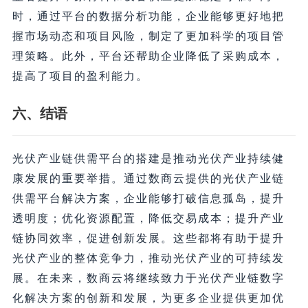
时，通过平台的数据分析功能，企业能够更好地把
握市场动态和项目风险，制定了更加科学的项目管
理策略。此外，平台还帮助企业降低了采购成本，
提高了项目的盈利能力。
六、结语
光伏产业链供需平台的搭建是推动光伏产业持续健
康发展的重要举措。通过数商云提供的光伏产业链
供需平台解决方案，企业能够打破信息孤岛，提升
透明度；优化资源配置，降低交易成本；提升产业
链协同效率，促进创新发展。这些都将有助于提升
光伏产业的整体竞争力，推动光伏产业的可持续发
展。在未来，数商云将继续致力于光伏产业链数字
化解决方案的创新和发展，为更多企业提供更加优