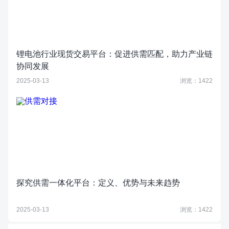
锂电池行业现货交易平台：促进供需匹配，助力产业链
协同发展
2025-03-13
浏览：1422
探究供需一体化平台：定义、优势与未来趋势
2025-03-13
浏览：1422