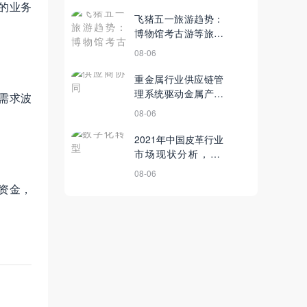
11月3日【电商简
的业务
讯】
飞猪五一旅游趋势：
博物馆考古游等旅行
方式正逐渐成为主流
08-06
丨4月27日【电商简
讯】
重金属行业供应链管
理系统驱动金属产业
需求波
高质量发展，SCM平
08-06
台赋能数字化供应链
建设
2021年中国皮革行业
市场现状分析，PU
合成革趋势明显
08-06
「图」
资金，