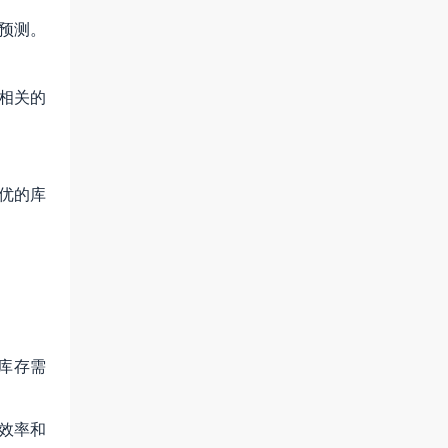
确预测。
求相关的
最优的库
的库存需
送效率和