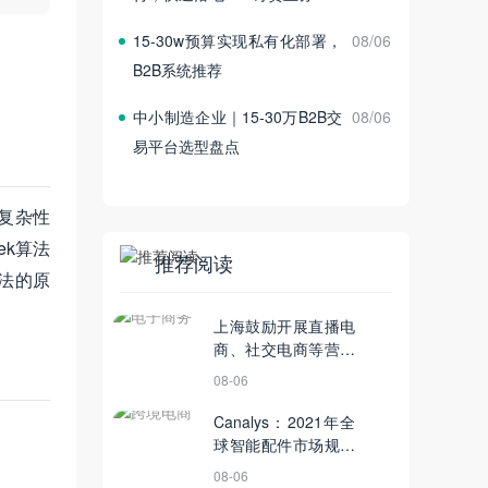
15‑30w预算实现私有化部署，
08/06
B2B系统推荐
中小制造企业｜15‑30万B2B交
08/06
易平台选型盘点
复杂性
ek算法
推荐阅读
算法的原
上海鼓励开展直播电
商、社交电商等营销
新业态；欧冶云商疫
08-06
情期间迄今已达成
770万吨钢材交易丨4
Canalys：2021年全
月14日【电商简讯】
球智能配件市场规模
预计将超过5亿台丨
08-06