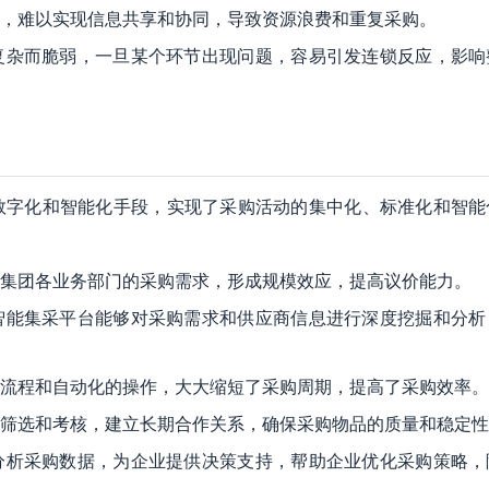
，难以实现信息共享和协同，导致资源浪费和重复采购。
复杂而脆弱，一旦某个环节出现问题，容易引发连锁反应，影响
数字化和智能化手段，实现了采购活动的集中化、标准化和智能
集团各业务部门的采购需求，形成规模效应，提高议价能力。
智能集采平台能够对采购需求和供应商信息进行深度挖掘和分析
流程和自动化的操作，大大缩短了采购周期，提高了采购效率。
筛选和考核，建立长期合作关系，确保采购物品的质量和稳定性
分析采购数据，为企业提供决策支持，帮助企业优化采购策略，