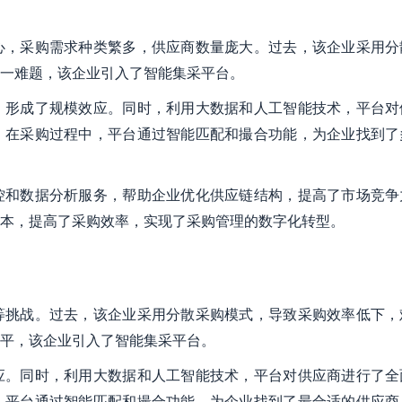
心，采购需求种类繁多，供应商数量庞大。过去，该企业采用分
一难题，该企业引入了智能集采平台。
，形成了规模效应。同时，利用大数据和人工智能技术，平台对
。在采购过程中，平台通过智能匹配和撮合功能，为企业找到了
控和数据分析服务，帮助企业优化供应链结构，提高了市场竞争
本，提高了采购效率，实现了采购管理的数字化转型。
等挑战。过去，该企业采用分散采购模式，导致采购效率低下，
平，该企业引入了智能集采平台。
应。同时，利用大数据和人工智能技术，平台对供应商进行了全
，平台通过智能匹配和撮合功能，为企业找到了最合适的供应商