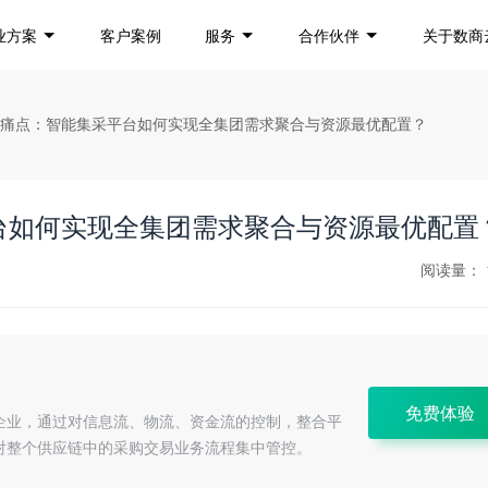
业方案
客户案例
服务
合作伙伴
关于数商
购痛点：智能集采平台如何实现全集团需求聚合与资源最优配置？
台如何实现全集团需求聚合与资源最优配置
阅读量：
免费体验
企业，通过对信息流、物流、资金流的控制，整合平
对整个供应链中的采购交易业务流程集中管控。