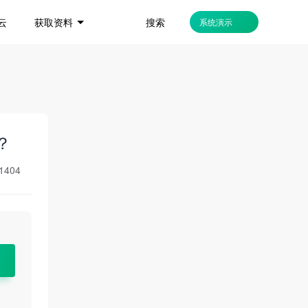
搜索
云
获取资料
系统演示
？
1404