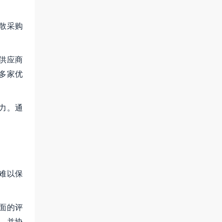
散采购
供应商
多家优
力。通
难以保
面的评
，并协