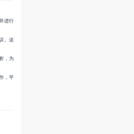
并进行
议。这
析，为
作，平