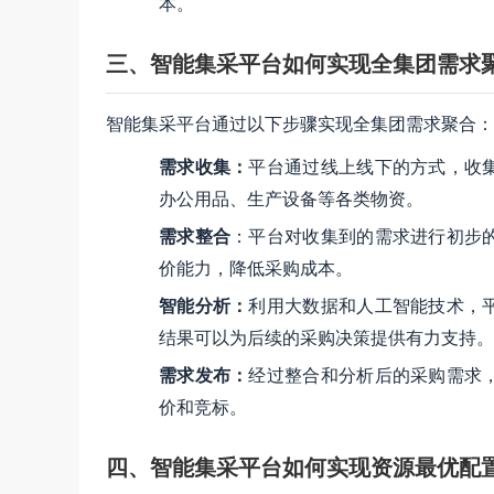
本。
三、智能集采平台如何实现全集团需求
智能集采平台通过以下步骤实现全集团需求聚合：
需求收集：
平台通过线上线下的方式，收
办公用品、生产设备等各类物资。
需求整合
：平台对收集到的需求进行初步
价能力，降低采购成本。
智能分析：
利用大数据和人工智能技术，
结果可以为后续的采购决策提供有力支持。
需求发布：
经过整合和分析后的采购需求
价和竞标。
四、智能集采平台如何实现资源最优配