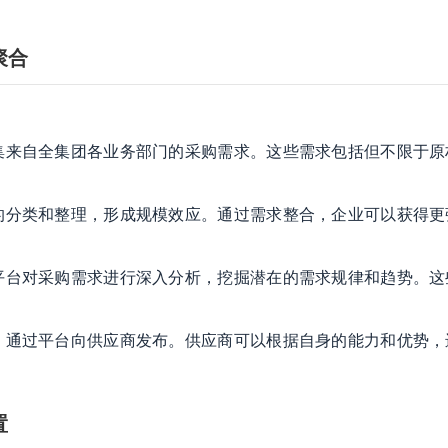
聚合
集来自全集团各业务部门的采购需求。这些需求包括但不限于原
的分类和整理，形成规模效应。通过需求整合，企业可以获得更
平台对采购需求进行深入分析，挖掘潜在的需求规律和趋势。这
，通过平台向供应商发布。供应商可以根据自身的能力和优势，
置