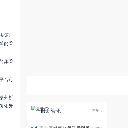
决策。
学的采
的集采
平台可
据分析
优化升
最新资讯
更多 >
数商云渠道商订货轻量版推
08/08