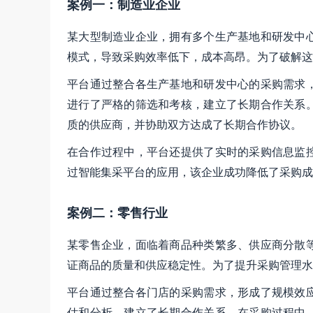
案例一：制造业企业
某大型制造业企业，拥有多个生产基地和研发中
模式，导致采购效率低下，成本高昂。为了破解这
平台通过整合各生产基地和研发中心的采购需求
进行了严格的筛选和考核，建立了长期合作关系
质的供应商，并协助双方达成了长期合作协议。
在合作过程中，平台还提供了实时的采购信息监
过智能集采平台的应用，该企业成功降低了采购成
案例二：零售行业
某零售企业，面临着商品种类繁多、供应商分散
证商品的质量和供应稳定性。为了提升采购管理水
平台通过整合各门店的采购需求，形成了规模效
估和分析，建立了长期合作关系。在采购过程中