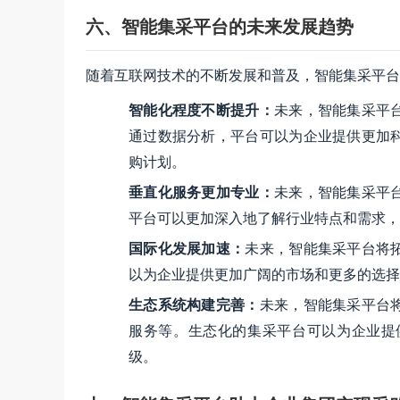
六、智能集采平台的未来发展趋势
随着互联网技术的不断发展和普及，智能集采平台
智能化程度不断提升：
未来，智能集采平
通过数据分析，平台可以为企业提供更加
购计划。
垂直化服务更加专业：
未来，智能集采平
平台可以更加深入地了解行业特点和需求，
国际化发展加速：
未来，智能集采平台将
以为企业提供更加广阔的市场和更多的选择
生态系统构建完善：
未来，智能集采平台
服务等。生态化的集采平台可以为企业提
级。