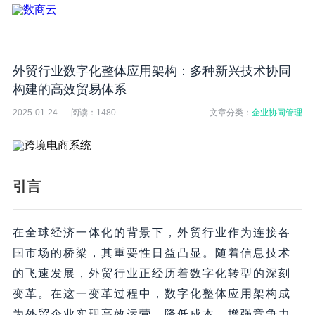
外贸行业数字化整体应用架构：多种新兴技术协同
构建的高效贸易体系
2025-01-24
阅读：
1480
文章分类：
企业协同管理
引言
在全球经济一体化的背景下，外贸行业作为连接各
国市场的桥梁，其重要性日益凸显。随着信息技术
的飞速发展，外贸行业正经历着数字化转型的深刻
变革。在这一变革过程中，数字化整体应用架构成
为外贸企业实现高效运营、降低成本、增强竞争力