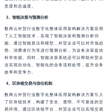
意度和忠诚度。
3、智能决策与预测分析
数商云外贸行业数字化整体应用架构解决方案应用
了人工智能技术，实现了智能决策和预测分析功
能。通过智能算法和模型，外贸企业可以对市场趋
势、消费者行为等进行预测分析，为业务决策提供
科学依据。同时，智能决策系统还可以帮助外贸企
业实现自动化、智能化的业务流程处理，提升业务
效率和竞争力。
4、区块链交易与信任机制
数商云外贸行业数字化整体应用架构解决方案引入
了区块链技术，构建了安全、透明、不可篡改的交
易环境。通过区块链平台，外贸企业可以实现交易