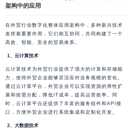
架构中的应用
在外贸行业数字化整体应用架构中，多种新兴技术
发挥着重要作用，它们相互协同，共同构建了一个
高效、智能、安全的贸易体系。
1、云计算技术
云计算技术为外贸行业提供了强大的计算和存储能
力，使得外贸企业能够灵活应对业务规模的变化。
通过云计算平台，外贸企业可以实现资源的弹性扩
展和按需分配，降低IT成本，提高运营效率。同
时，云计算平台还提供了丰富的服务组件和API接
口，方便外贸企业进行系统集成和定制化开发。
2、大数据技术