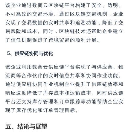
该企业通过数商云区块链平台构建了安全、透明、
不可篡改的交易环境。通过区块链交易机制，企业
实现了交易数据的实时共享和追溯功能，降低了交
易风险和成本。同时，区块链技术还帮助企业建立
了信任机制促进了跨境贸易的顺利开展。
5、供应链协同与优化
该企业利用数商云供应链平台实现了与供应商、物
流商等合作伙伴的实时信息共享和协同作业功能。
通过供应链协同作业机制企业提升了供应链效率和
响应速度降低了库存成本和运输成本。同时供应链
平台还支持库存管理和订单跟踪等功能帮助企业实
现了库存优化和订单管理目标。
五、结论与展望