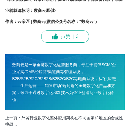
业转载请标明：数商云原创>
作者：云朵匠 | 数商云(微信公众号名称：“数商云”)
点赞
|
3
数商云是一家全链数字化运营服务商，专注于提供SCM/企
业采购/DMS经销商/渠道商等管理系统，
B2B/S2B/S2C/B2B2B/B2B2C/B2C等电商系统，从“供应链
——生产运营——销售市场”端到端的全链数字化产品和方
案，致力于通过数字化和新技术为企业创造商业数字化价
值。
上一页：
外贸行业数字化整体应用架构在不同国家和地区的合规性
挑战...