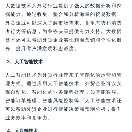
大数据技术为外贸行业提供了强大的数据分析和挖
掘能力。通过收集、整合和分析海量的贸易数据，
外贸企业可以深入了解市场需求、竞争态势和消费
者行为等信息，为业务决策提供有力支持。大数据
技术还可以帮助外贸企业实现精准营销和个性化服
务，提升客户满意度和忠诚度。
3、人工智能技术
人工智能技术为外贸行业带来了智能化的运营和管
理方式。通过应用人工智能技术，外贸企业可以实
现自动化、智能化的业务流程处理，如智能客服、
智能订单处理、智能风险控制等。人工智能技术还
可以帮助外贸企业进行智能决策和预测分析，提升
业务效率和竞争力。
4、区块链技术