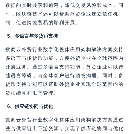
数据的实时共享和追溯，降低交易风险和成本。同
时，区块链技术还可以帮助外贸企业建立信任机
制，促进跨境贸易的顺利开展。
5、多语言与多货币支持
数商云外贸行业数字化整体应用架构解决方案支持
多语言与多货币功能，方便外贸企业在全球范围内
开展业务。通过多语言支持功能，外贸企业可以跨
越语言障碍，与全球客户进行顺畅沟通。同时，多
货币支持功能可以帮助外贸企业实现全球范围内的
货币结算和汇率管理。
6、供应链协同与优化
数商云外贸行业数字化整体应用架构解决方案通过
整合供应链上下游资源，实现了供应链协同与优化