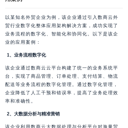
以某知名外贸企业为例，该企业通过引入数商云外
贸行业数字化整体应用架构解决方案，成功实现了
业务流程的数字化、智能化和协同化。以下是该企
业的应用案例：
1、业务流程数字化
该企业通过数商云云平台构建了统一的业务系统平
台，实现了商品管理、订单处理、支付结算、物流
配送等业务流程的数字化管理。通过数字化管理，
企业降低了人工干预和错误率，提高了业务处理效
率和准确性。
2、大数据分析与精准营销
该企业利用数商云大数据处理与分析平台对海量贸