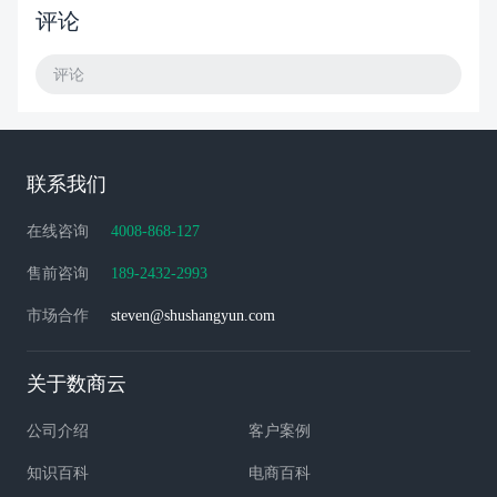
评论
评论
联系我们
在线咨询
4008-868-127
售前咨询
189-2432-2993
市场合作
steven@shushangyun.com
关于数商云
公司介绍
客户案例
知识百科
电商百科