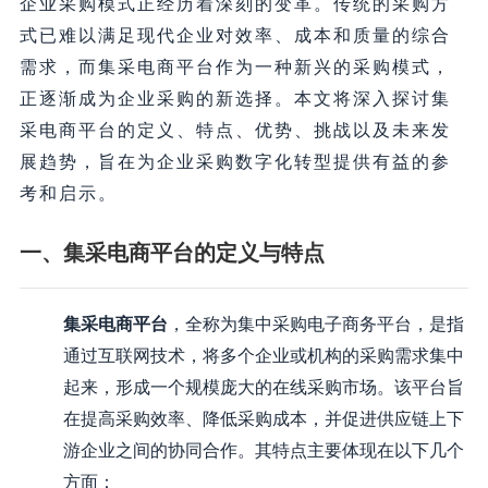
企业采购模式正经历着深刻的变革。传统的采购方
式已难以满足现代企业对效率、成本和质量的综合
需求，而集采电商平台作为一种新兴的采购模式，
正逐渐成为企业采购的新选择。本文将深入探讨集
采电商平台的定义、特点、优势、挑战以及未来发
展趋势，旨在为企业采购数字化转型提供有益的参
考和启示。
一、集采电商平台的定义与特点
集采电商平台
，全称为集中采购电子商务平台，是指
通过互联网技术，将多个企业或机构的采购需求集中
起来，形成一个规模庞大的在线采购市场。该平台旨
在提高采购效率、降低采购成本，并促进供应链上下
游企业之间的协同合作。其特点主要体现在以下几个
方面：