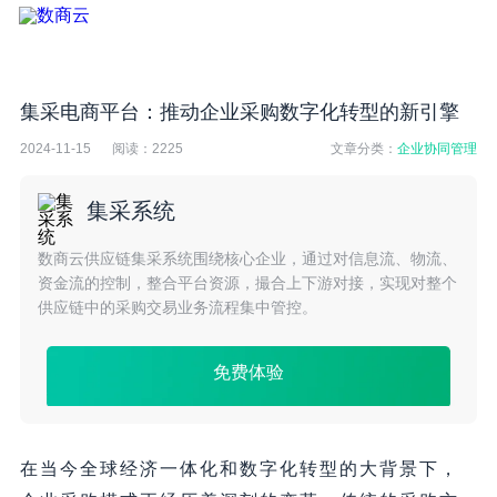
集采电商平台：推动企业采购数字化转型的新引擎
2024-11-15
阅读：
2225
文章分类：
企业协同管理
集采系统
数商云供应链集采系统围绕核心企业，通过对信息流、物流、
资金流的控制，整合平台资源，撮合上下游对接，实现对整个
供应链中的采购交易业务流程集中管控。
免费体验
在当今全球经济一体化和数字化转型的大背景下，