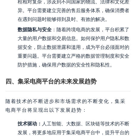
程相对复杂，涉及到不同国家的物流、法律和文化差
异。平台需要建立完善的售后服务体系，确保消费者
在遇到问题时能够得到及时、有效的解决。
数据隐私与安全
：随着跨境电商的发展，平台积累了
大量的用户数据和交易信息。如何保护用户隐私和数
据安全，防止数据泄露和滥用，成为平台必须面对的
重要问题。平台需要建立严格的数据管理制度和安全
防护措施，确保用户数据的安全性和隐私性。
四、集采电商平台的未来发展趋势
随着技术的不断进步和市场需求的不断变化，集采
电商平台将呈现出以下发展趋势：
技术驱动：
人工智能、大数据、区块链等技术的不断
发展，将更多地应用于集采电商平台中，提升平台的