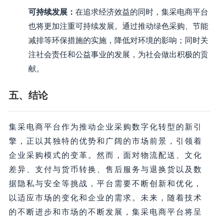
可持续发展：
在追求经济效益的同时，集采电商平台
也将更加注重可持续发展。通过推动绿色采购、节能
减排等环保措施的实施，降低对环境的影响；同时关
注社会责任和公益事业的发展，为社会做出积极的贡
献。
五、结论
集采电商平台作为推动企业采购数字化转型的新引
擎，正以其独特的优势和广阔的市场前景，引领着
企业采购模式的变革。然而，面对物流配送、文化
差异、支付与货币转换、售后服务与退换货以及数
据隐私与安全等挑战，平台需要不断创新和优化，
以适应市场的变化和企业的需求。未来，随着技术
的不断进步和市场的不断发展，集采电商平台将呈