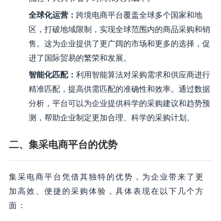
全球化运营：
跨境电商平台覆盖全球多个国家和地
区，打破地域限制，实现全球范围内的商品采购和销
售。这为企业提供了更广阔的市场和更多的选择，促
进了国际贸易的繁荣和发展。
智能化匹配：
利用智能算法对采购需求和供应商进行
精准匹配，提高供需匹配的准确性和效率。通过数据
分析，平台可以为企业提供科学的采购建议和趋势预
测，帮助企业制定更加合理、科学的采购计划。
二、集采电商平台的优势
集采电商平台凭借其独特的优势，为企业带来了更
加高效、便捷的采购体验，具体表现在以下几个方
面：