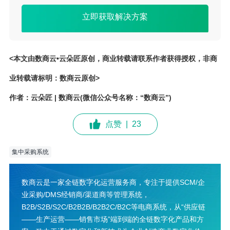
立即获取解决方案
<本文由数商云•云朵匠原创，商业转载请联系作者获得授权，非商
业转载请标明：数商云原创>
作者：云朵匠 | 数商云(微信公众号名称：“数商云”)
点赞
|
23
集中采购系统
数商云是一家全链数字化运营服务商，专注于提供SCM/企
业采购/DMS经销商/渠道商等管理系统，
B2B/S2B/S2C/B2B2B/B2B2C/B2C等电商系统，从“供应链
——生产运营——销售市场”端到端的全链数字化产品和方