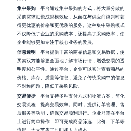
集中采购
：平台通过集中采购的方式，将大量分散的
采购需求汇聚成规模效应，从而在与供应商谈判时获
得更优惠的价格和更优质的服务。这种集中采购模式
不仅降低了企业的采购成本，还提高了采购效率，使
企业能够更加专注于核心业务的发展。
信息透明
：平台提供丰富的商品信息和交易数据，使
买卖双方能够更全面地了解市场行情，增强交易的透
明度和公平性。通过平台，企业可以实时查看商品的
价格、库存、质量等信息，避免了传统采购中的信息
不对称问题，降低了采购风险。
交易便捷
：平台支持多种支付方式和物流方案，简化
交易流程，提高交易效率。同时，提供订单管理、售
后服务等功能，确保交易顺利进行。企业只需在平台
上进行简单操作，即可完成商品筛选、比价、下单等
流程，大大节省了时间和人力成本。