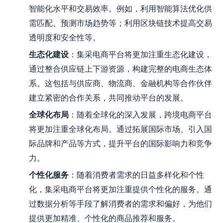
智能化水平和交易效率。例如，利用智能算法优化供
需匹配、预测市场趋势等；利用区块链技术提高交易
透明度和安全性等。
生态化建设
：集采电商平台将更加注重生态化建设，
通过整合供应链上下游资源，构建完整的电商生态体
系。这包括与供应商、物流商、金融机构等合作伙伴
建立紧密的合作关系，共同推动平台的发展。
全球化布局
：随着全球化的深入发展，跨境电商平台
将更加注重全球化布局。通过拓展国际市场、引入国
际品牌和产品等方式，提升平台的国际影响力和竞争
力。
个性化服务
：随着消费者需求的日益多样化和个性
化，集采电商平台将更加注重提供个性化的服务。通
过数据分析等手段了解消费者的需求和偏好，为他们
提供更加精准、个性化的商品推荐和服务。