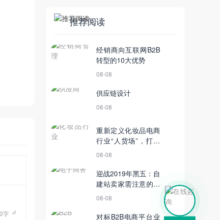
推荐阅读
经销商向互联网B2B
转型的10大优势
08-08
供应链设计
08-08
重新定义化妆品电商
行业“人货场”，打通
全渠道的销售场景
08-08
迎战2019年黑五：自
建站卖家需注意的若
干细节；广州上半年
08-08
跨境电商增50.4%|10
0
字
月8日【电商简讯】
对标B2B电商平台业