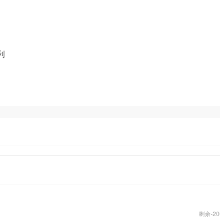
添加企业微信获取更多资料
利
剩余-
20