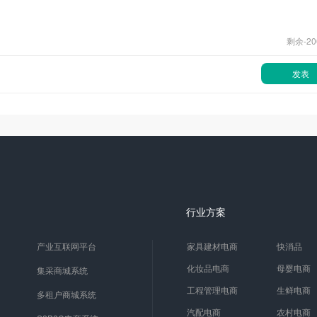
剩余-
20
发表
行业方案
产业互联网平台
家具建材电商
快消品
化妆品电商
母婴电商
集采商城系统
工程管理电商
生鲜电商
多租户商城系统
汽配电商
农村电商