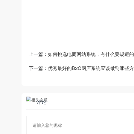
数商云是一家全链数字化运营服务商，专注于
道商等管理系统，B2B/S2B/S2C/B2B2
——生产运营——销售市场”端到端的全链
和新技术为企业创造商业数字化价值。
上一篇：
如何挑选电商网站系统，有什么要规避的
下一篇：
优秀最好的B2C网店系统应该做到哪些
评论