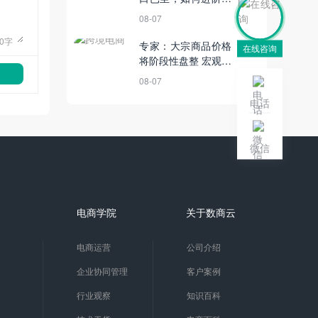
头部玩家？
08-07
0
字
专家：大宗商品价格
在线咨询
将阶段性盘整 宏观政
策应观望为主丨5月
08-07
28日【电商简讯】
电话
微信
电商学院
关于数商云
电商运营
公司介绍
企业协同管理
客户案例
行业观察
知识百科