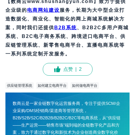
【数商云www.shushangyun.com】致力于提供
企业级的
电商网站建设
服务，长期为大中型企业打
造数据化、商业化、智能化的网上商城系统解决方
案，同时我们还提供
B2B
系统
、B2B2C多用户商城
系统、B2C电子商务系统、跨境进口电商平台、供
应链管理系统、新零售电商平台、直播电商系统等
一系列系统定制开发服务
。
点赞
|
2
供应链管理系统
如何建立电商平台
如何做电商平台
数商云是一家全链数字化运营服务商，专注于提供SCM/企
业采购/DMS经销商/渠道商等管理系统，
B2B/S2B/S2C/B2B2B/B2B2C/B2C等电商系统，从“供应链
——生产运营——销售市场”端到端的全链数字化产品和方
案，致力于通过数字化和新技术为企业创造商业数字化价