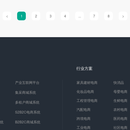
<
1
2
3
4
...
7
8
>
行业方案
产业互联网平台
家具建材电商
快消品
化妆品电商
母婴电商
集采商城系统
工程管理电商
生鲜电商
多租户商城系统
汽配电商
农村电商
S2B2C电商系统
跨境电商
医药电商
系统
B2B2C商城系统
工业电商
社区电商