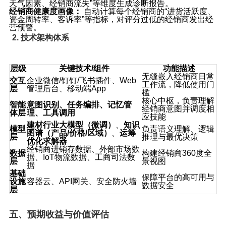
天气因素、经销商流失”等维度生成诊断报告。
经销商健康度画像：
​ 自动计算每个经销商的“进货活跃度、
资金周转率、客诉率”等指标，对评分过低的经销商发出经
营预警。
2. 技术架构体系
层级
关键技术/组件
功能描述
无缝嵌入经销商日常
交互
企业微信/钉钉/飞书插件、Web
工作流，降低使用门
层
管理后台、移动端App
槛
核心中枢，负责理解
智能
意图识别、任务编排、记忆管
经销商意图并调度相
体层
理、工具调用
应技能
建材行业大模型（微调）
、
知识
模型
负责语义理解、逻辑
图谱（产品/价格/区域）
、
运筹
层
推理与最优决策
优化求解器
经销商进销存数据、外部市场数
数据
构建经销商360度全
据、IoT物流数据、工商司法数
层
景视图
据
基础
保障平台的高可用与
设施
容器云、API网关、安全防火墙
数据安全
层
五、预期收益与价值评估