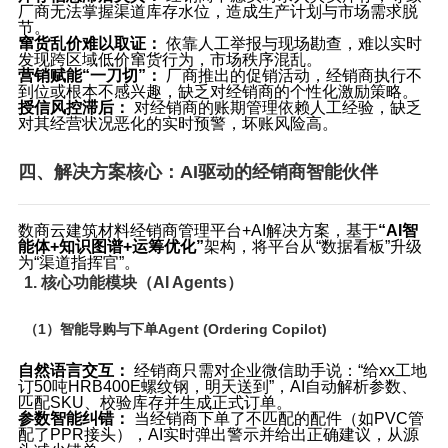
厂商无法掌握渠道库存水位，造成生产计划与市场需求脱
节。
窜货乱价难以取证：
​ 依靠人工举报与现场勘查，难以实时
发现跨区域低价窜货行为，市场秩序混乱。
营销赋能“一刀切”：
​ 厂商推出的促销活动，经销商执行不
到位或根本不感兴趣，缺乏对经销商的个性化激励策略。
授信风控滞后：
​ 对经销商的账期管理依赖人工经验，缺乏
对其经营状况恶化的实时预警，坏账风险高。
四、解决方案核心：AI驱动的经销商智能伙伴
数商云建筑材料经销商管理平台+AI解决方案，基于
“AI智
能体+知识图谱+运筹优化”
架构，将平台从“数据看板”升级
为“渠道指挥官”。
1. 核心功能模块（AI Agents）
（1）智能导购与下单Agent (Ordering Copilot)
自然语言交互：
​ 经销商只需对企业微信助手说：“给xx工地
订50吨HRB400E螺纹钢，明天送到”，AI自动解析参数、
匹配SKU、校验库存并生成正式订单。
参数智能纠错：
​ 当经销商下单了不匹配的配件（如PVC管
配了PPR接头），AI实时弹出警示并给出正确建议，从源