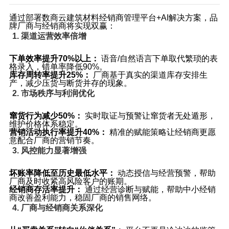
通过部署数商云建筑材料经销商管理平台+AI解决方案，品
牌厂商与经销商将实现双赢：
1. 渠道运营效率倍增
下单效率提升70%以上：
​ 语音/自然语言下单取代繁琐的表
格录入，错单率降低90%。
库存周转率提升25%：
​ 厂商基于真实的渠道库存安排生
产，减少压货与断货并存的现象。
2. 市场秩序与利润优化
窜货行为减少50%：
​ 实时取证与预警让窜货者无处遁形，
维护价格体系稳定。
营销活动执行率提升40%：
​ 精准的赋能策略让经销商更愿
意配合厂商的营销节奏。
3. 风控能力显著增强
坏账率降低至历史最低水平：
​ 动态授信与经营预警，帮助
厂商及时收紧高风险客户的账期。
经销商存活率提升：
​ 通过经营诊断与赋能，帮助中小经销
商改善盈利能力，稳固厂商的销售网络。
4. 厂商与经销商关系深化