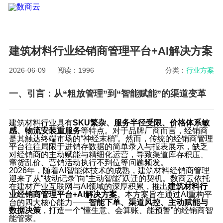
建筑材料行业经销商管理平台+AI解决方案
2026-06-09
阅读：1996
分类：
行业方案
一、引言：从“粗放管理”到“智能赋能”的渠道变革
建筑材料行业具有
SKU繁杂、服务半径受限、价格体系敏
感、物流安装重服务
等特点。对于品牌厂商而言，经销商
是其触达终端市场的“神经末梢”。然而，传统的经销商管理
平台往往局限于进销存数据的简单录入与报表展示，缺乏
对经销商的主动赋能与精细化运营，导致渠道库存积压、
窜货乱价、营销活动执行不到位等问题频发。
2026年，随着AI智能体技术的成熟，建筑材料经销商管理
迎来了从“被动记录”向“主动智能”跃迁的契机。数商云依托
在建材产业互联网与AI领域的深厚积累，推出
建筑材料行
业经销商管理平台+AI解决方案
。本方案旨在通过AI重构平
台的四大核心能力——
智能下单、渠道风控、主动赋能与
数据决策
，打造一个“懂生意、会算账、能预警”的经销商智
能管家。