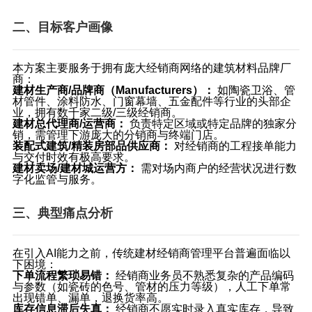
二、目标客户画像
本方案主要服务于拥有庞大经销商网络的建筑材料品牌厂
商：
建材生产商/品牌商（Manufacturers）：
​ 如陶瓷卫浴、管
材管件、涂料防水、门窗幕墙、五金配件等行业的头部企
业，拥有数千家二级/三级经销商。
建材总代理商/运营商：
​ 负责特定区域或特定品牌的独家分
销，需管理下游庞大的分销商与终端门店。
装配式建筑/精装房部品供应商：
​ 对经销商的工程接单能力
与交付时效有极高要求。
建材卖场/建材城运营方：
​ 需对场内商户的经营状况进行数
字化监管与服务。
三、典型痛点分析
在引入AI能力之前，传统建材经销商管理平台普遍面临以
下困境：
下单流程繁琐易错：
​ 经销商业务员不熟悉复杂的产品编码
与参数（如瓷砖的色号、管材的压力等级），人工下单常
出现错单、漏单，退换货率高。
库存信息滞后失真：
​ 经销商不愿实时录入真实库存，导致