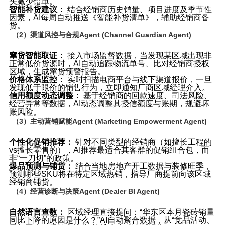
头减少错单。
智能补货建议：
​ 结合经销商历史销量、项目进度及季节性
因素，AI每周自动推送《智能补货清单》，辅助经销商备
货。
（2）渠道风控与合规Agent (Channel Guardian Agent)
窜货智能取证：
​ 接入市场监督数据，当发现某区域出现非
正常低价货源时，AI自动追踪物流单号、比对经销商授权
区域，生成窜货预警报告。
价格体系监控：
​ 实时扫描电商平台与线下渠道报价，一旦
发现低于限价的销售行为，立即通知厂商区域经理介入。
信用额度动态调整：
​ 基于经销商的回款速度、司法风险、
经营异常等数据，AI动态调整其授信额度与账期，规避坏
账风险。
（3）主动营销赋能Agent (Marketing Empowerment Agent)
个性化促销推荐：
​ 针对不同类型的经销商（如擅长工程的
vs擅长零售的），AI推荐最适合其客群的促销组合包，而
非“一刀切”的政策。
爆品预测与铺货：
​ 结合当地房地产开工数据与装修旺季，
预测哪些SKU将在特定区域热销，指导厂商提前向该区域
经销商铺货。
（4）经营诊断与决策Agent (Dealer BI Agent)
自然语言查数：
​ 区域经理直接提问：“华东区本月瓷砖销量
同比下降的原因是什么？”AI自动聚合数据，从“竞品活动、