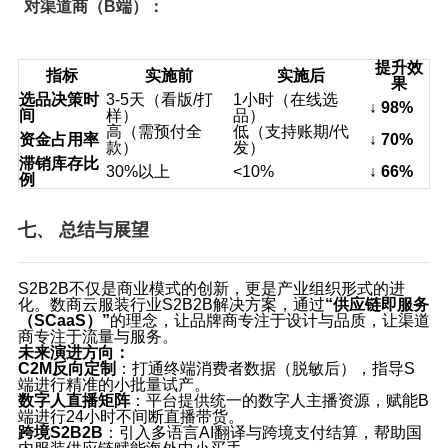
对渠道商（B端）：
提升效
指标
实施前
实施后
果
选品决策时
3‑5天（看版/打
1小时（在线选
↓ 98%
间
样）
品）
高（需预付全
低（支持账期/代
资金占用率
↓ 70%
款）
发）
滞销库存比
30%以上
<10%
↓ 66%
例
七、 总结与展望
S2B2B不仅是商业模式的创新，更是产业组织形式的进
化。数商云服装行业S2B2B解决方案，通过
“供应链即服务
（SCaaS）”
的理念，让品牌商专注于设计与品质，让渠道
商专注于流量与服务。
未来演进方向：
C2M反向定制
：打通终端消费者数据（脱敏后），指导S
端进行精准的小批量试产。
数字人直播矩阵
：平台提供统一的数字人主播资源，赋能B
端进行24小时不间断直播带货。
跨境S2B2B
：引入多语言AI翻译与跨境支付结算，帮助国