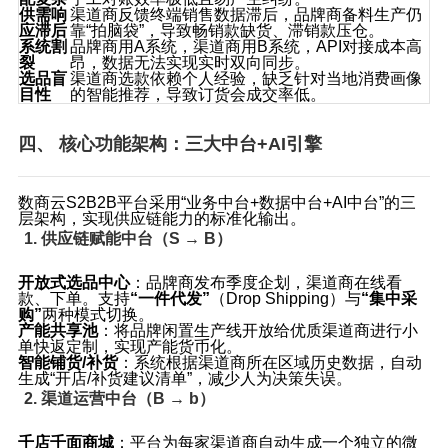
供需响
渠道商反馈终端销售数据滞后，品牌商备料生产仍
应滞后
靠“拍脑袋”，导致畅销款缺货、滞销款压仓。
系统割
品牌商用A系统，渠道商用B系统，API对接成本高
裂
昂，数据无法实现实时双向同步。
选品盲
渠道商选款依赖个人经验，缺乏针对当地消费画像
目性
的智能推荐，导致订货会成交率低。
四、 核心功能架构：三大中台+AI引擎
数商云S2B2B平台采用“业务中台+数据中台+AI中台”的三
层架构，实现供应链能力的标准化输出。
1. 供应链赋能中台（S → B）
开放式选品中心
：品牌商发布季度企划，渠道商在线看
款、下单。支持
“一件代发”
（Drop Shipping）与
“集中采
购”
两种模式切换。
产能共享池
：将品牌闲置生产线开放给优质渠道商进行小
单快返定制，实现产能货币化。
智能铺货/补货
：系统根据渠道商所在区域历史数据，自动
生成“开店/补货建议清单”，减少人为决策失误。
2. 渠道运营中台（B → b）
千店千面商城
：平台为每家渠道商自动生成一个独立的微