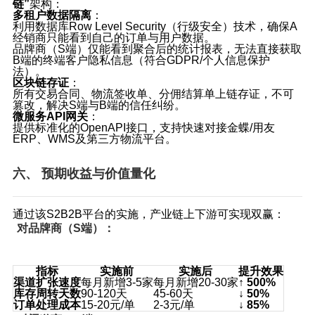
链”
架构：
多租户数据隔离
：
利用数据库Row Level Security（行级安全）技术，确保A
经销商只能看到自己的订单与用户数据。
品牌商（S端）仅能看到聚合后的统计报表，无法直接获取
B端的终端客户隐私信息（符合GDPR/个人信息保护
法）。
区块链存证
：
所有交易合同、物流签收单、分佣结算单上链存证，不可
篡改，解决S端与B端的信任纠纷。
微服务API网关
：
提供标准化的OpenAPI接口，支持快速对接金蝶/用友
ERP、WMS及第三方物流平台。
六、 预期收益与价值量化
通过该S2B2B平台的实施，产业链上下游可实现双赢：
对品牌商（S端）：
指标
实施前
实施后
提升效果
渠道扩张速度
每月新增3‑5家
每月新增20‑30家
↑ 500%
库存周转天数
90‑120天
45‑60天
↓ 50%
订单处理成本
15‑20元/单
2‑3元/单
↓ 85%