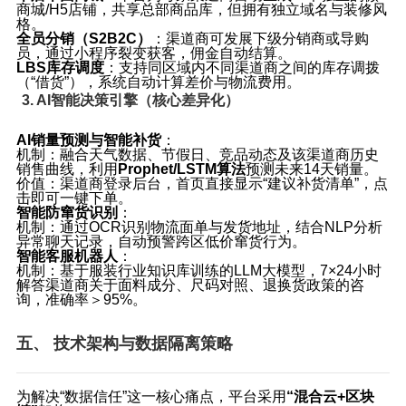
商城/H5店铺，共享总部商品库，但拥有独立域名与装修风
格。
全员分销（S2B2C）
：渠道商可发展下级分销商或导购
员，通过小程序裂变获客，佣金自动结算。
LBS库存调度
：支持同区域内不同渠道商之间的库存调拨
（“借货”），系统自动计算差价与物流费用。
3. AI智能决策引擎（核心差异化）
AI销量预测与智能补货
：
机制
：融合天气数据、节假日、竞品动态及该渠道商历史
销售曲线，利用
Prophet/LSTM算法
预测未来14天销量。
价值
：渠道商登录后台，首页直接显示“建议补货清单”，点
击即可一键下单。
智能防窜货识别
：
机制
：通过OCR识别物流面单与发货地址，结合NLP分析
异常聊天记录，自动预警跨区低价窜货行为。
智能客服机器人
：
机制
：基于服装行业知识库训练的LLM大模型，7×24小时
解答渠道商关于面料成分、尺码对照、退换货政策的咨
询，准确率＞95%。
五、 技术架构与数据隔离策略
为解决“数据信任”这一核心痛点，平台采用
“混合云+区块