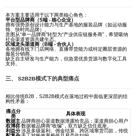
本方案主要适用于以下两类核心角色：
平台型品牌商（S端 - 核心企业）
拥有强势原创设计能力与生产基地的服装品牌（如运动服
饰、快时尚品牌）。
意图从“单一品牌商”转型为“产业供应链服务商”，希望吸纳
社会渠道资源共建生态。
区域龙头渠道商（B端 - 合伙人）
各地拥有线下门店网络、直播带货能力或特定圈层资源的
服装分销商。
缺乏自主研发与生产能力，但急需优质货源与数字化工具
支持。
三、 S2B2B模式下的典型痛点
相比传统B2B，S2B2B模式在落地过程中面临更深层的结
构性矛盾：
痛点分
具体表现
类
数据主
品牌商担心渠道数据泄露给竞品；渠道商担心用户
权博弈
数据被品牌商“收编”，双方缺乏信任底座。
利益分
涉及多级返利、佣金结算、跨区域窜货罚款，传统
配复杂
手工对账效率极低且易产生纠纷。