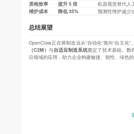
质检效率
提升 5 倍
机器视觉替代人
维护成本
降低 35%
预测性维护减少
总结展望
OpenClaw正在将制造业从“自动化”推向“自
（C2M）
与
自适应制造系统
奠定了技术基础。数
沿领域的应用，助力企业构建敏捷、韧性、绿色的
【数商云】致力于为各行业提供全场景数字化
值，点