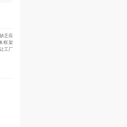
却缺乏应
体框架
让工厂