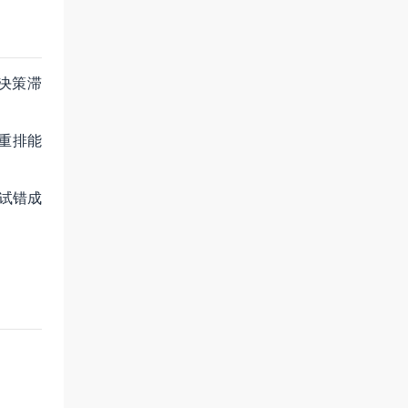
，决策滞
重排能
试错成