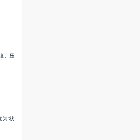
度、压
为“状