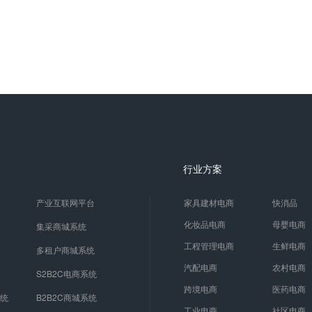
行业方案
产业互联网平台
家具建材电商
快消品
化妆品电商
母婴电商
集采商城系统
工程管理电商
生鲜电商
多租户商城系统
汽配电商
农村电商
S2B2C电商系统
跨境电商
医药电商
系统
B2B2C商城系统
工业电商
社区电商