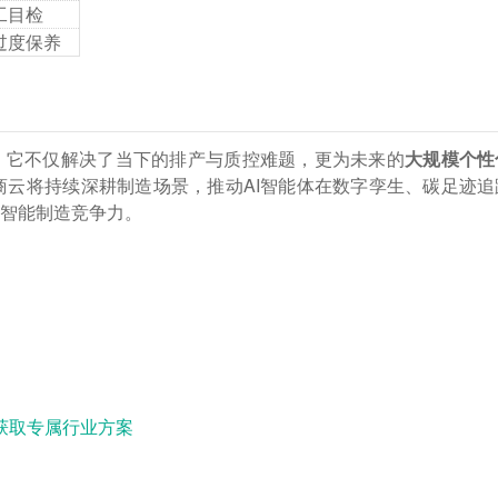
工目检
过度保养
主化”。它不仅解决了当下的排产与质控难题，更为未来的
大规模个性
商云将持续深耕制造场景，推动AI智能体在数字孪生、碳足迹追
智能制造竞争力。
转型解决方案，满足全球企业客户的发展需求，发挥最大的商业
击下方获取行业专属方案！
获取专属行业方案