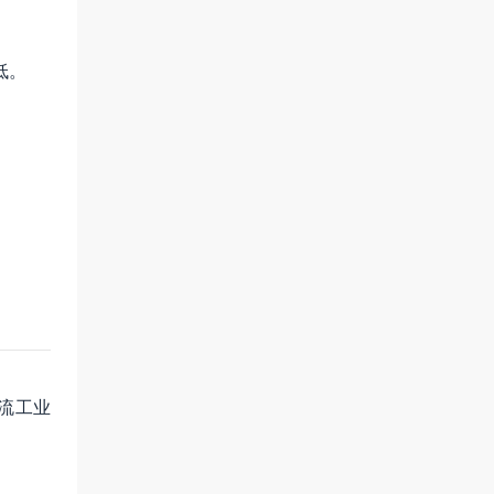
低。
流工业