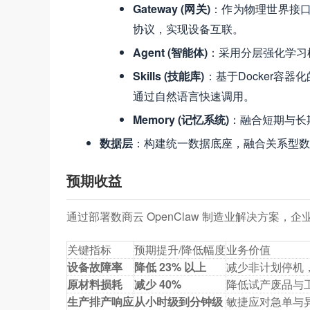
Gateway (网关)
：作为物理世界接口
协议，实现设备互联。
Agent (智能体)
：采用分层强化学习
Skills (技能库)
：基于Docker容
通过自然语言快速调用。
Memory (记忆系统)
：融合短期与长
数据层
：构建统一数据底座，融合关系型数
预期收益
通过部署数商云 OpenClaw 制造业解决方案，
关键指标
预期提升/降低幅度
业务价值
设备故障率
降低 23% 以上
减少非计划停机
原材料损耗
减少 40%
降低试产废品与
生产排产响应
从小时级到分钟级
敏捷应对急单与