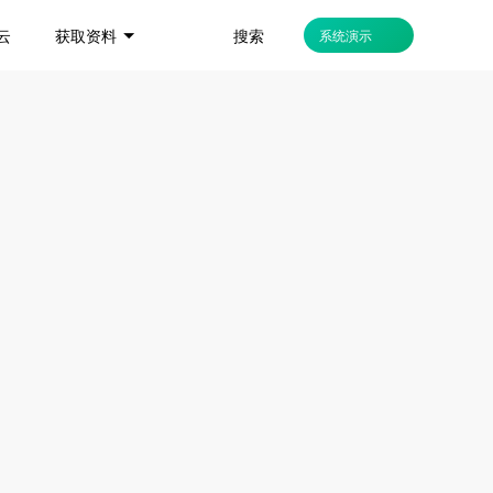
搜索
云
获取资料
系统演示