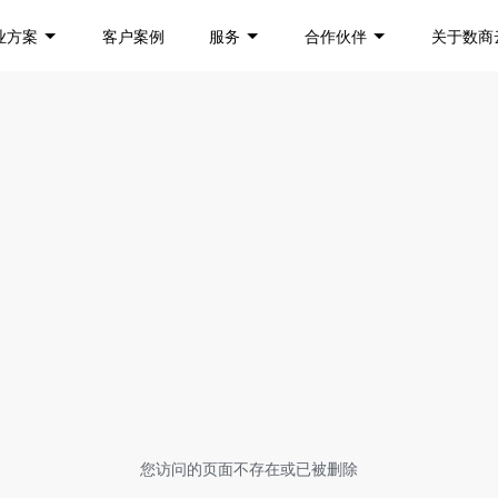
业方案
客户案例
服务
合作伙伴
关于数商
您访问的页面不存在或已被删除